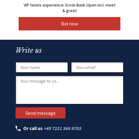
VIP tennis experience: Erste Bank Open incl. meet
& greet
Bid now
Write us
Or call us
+49 7221 366 8703