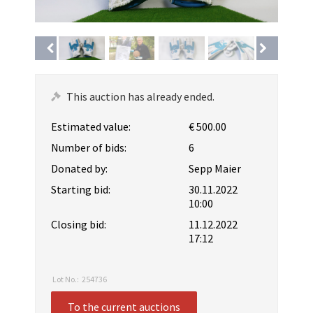
This auction has already ended.
Estimated value:
€ 500.00
Number of bids:
6
Donated by:
Sepp Maier
Starting bid:
30.11.2022
10:00
Closing bid:
11.12.2022
17:12
Lot No.:
254736
To the current auctions