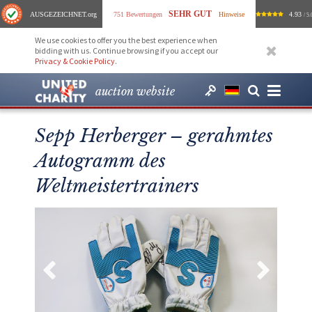
SEHR GUT
AUSGEZEICHNET
.org
751 Bewertungen
Hinweise
4.93
/ 5.
We use cookies to offer you the best experience when
bidding with us. Continue browsing if you accept our
Privacy & Cookie Policy
.
auction website
Sepp Herberger – gerahmtes
Autogramm des
Weltmeistertrainers