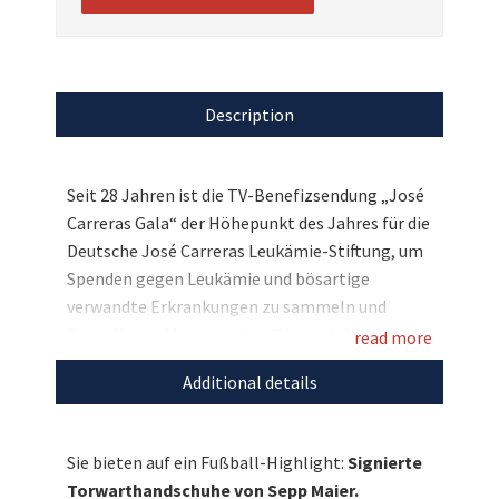
Description
Seit 28 Jahren ist die TV-Benefizsendung „José
Carreras Gala“ der Höhepunkt des Jahres für die
Deutsche José Carreras Leukämie-Stiftung, um
Spenden gegen Leukämie und bösartige
verwandte Erkrankungen zu sammeln und
Betroffenen Mut zu geben. Dieses Jahr bringt
read more
die Stiftung die Show zusätzlich mit einmaligen
Additional details
Aktionen vom Fernseher ins Internet. Auch der
legendäre Torhüter Sepp Maier, der die Stiftung
als Botschafter unterstützt, möchte mit einer
Sie bieten auf ein Fußball-Highlight:
Signierte
Auktion den Kampf gegen Leukämie
Torwarthandschuhe von Sepp Maier.