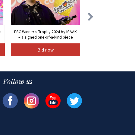
b
ESC Winner’s Trophy 2024 by ISAAK
– a signed one-of-a-kind piece
Bid now
Follow us