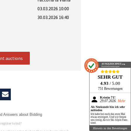
03.03.2026 10:00
30.03.2026 16:40
ent auctions
AUSGEZEICHNET
.org
Kundenbewertungen
SEHR GUT
4.93
/ 5.00
751 Bewertungen
Kristin 71!
29.07.2026
Mehr
Als Neukunde bin ich sehr
zufrieden
d Answers about Bidding
Ich habe bei euch das erste Mal
etwas ersteigert. Und wir freuen
uns riesig, da wir Ski Alpin Fans
register to bid?
sind.
Hinweis zu den Bewertungen