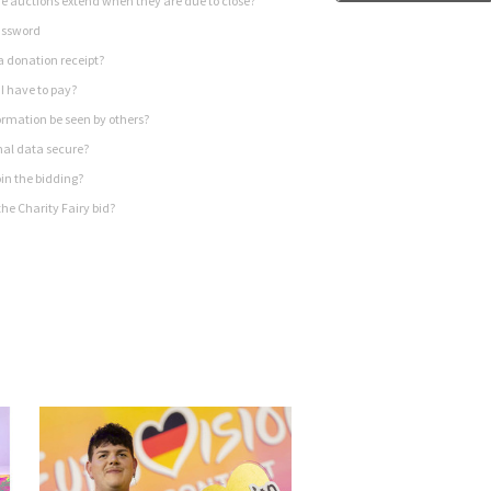
 auctions extend when they are due to close?
assword
a donation receipt?
I have to pay?
rmation be seen by others?
nal data secure?
in the bidding?
he Charity Fairy bid?