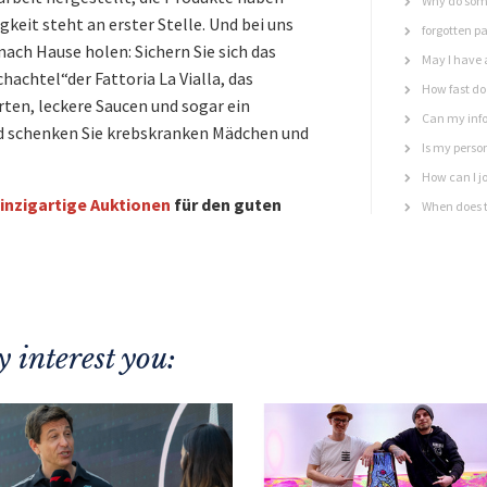
Why do some
eit steht an erster Stelle. Und bei uns
forgotten p
nach Hause holen: Sichern Sie sich das
May I have 
chtel“der Fattoria La Vialla, das
How fast do 
rten, leckere Saucen und sogar ein
Can my info
nd schenken Sie krebskranken Mädchen und
Is my perso
How can I jo
inzigartige Auktionen
für den guten
When does t
 interest you: