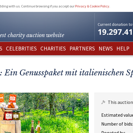
idding with us. Continue browsing if you accept our
Privacy & Cookie Policy
.
Current donation tot
19.297.4
est charity
auction website
S
CELEBRITIES
CHARITIES
PARTNERS
NEWS
HELP
: Ein Genusspaket mit italienischen S
This auction
Estimated value
Number of bids
Donated by: