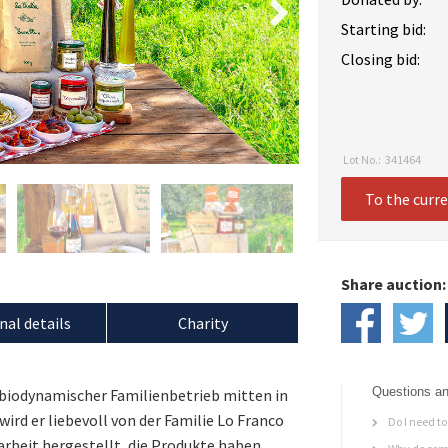
Starting bid:
Closing bid:
Lot No.:
341464
To the curr
Share auction:
nal details
Charity
Questions an
ch biodynamischer Familienbetrieb mitten in
ird er liebevoll von der Familie Lo Franco
Do I need to 
darbeit hergestellt, die Produkte haben