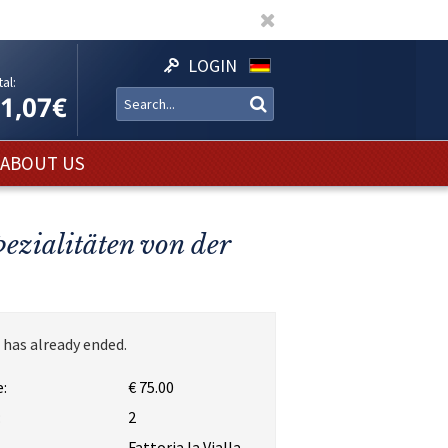
LOGIN
al:
11,07€
ABOUT US
pezialitäten von der
 has already ended.
:
€ 75.00
:
2
Fattoria la Vialla