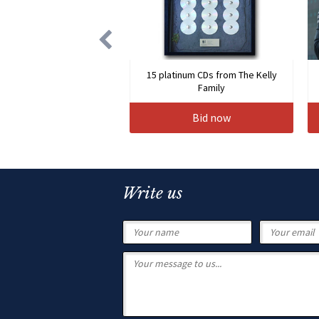
15 platinum CDs from The Kelly
Family
Bid now
Write us