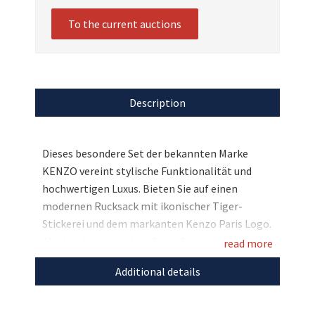
To the current auctions
Description
Dieses besondere Set der bekannten Marke
KENZO vereint stylische Funktionalität und
hochwertigen Luxus. Bieten Sie auf einen
modernen Rucksack mit ikonischer Tiger-
Stickerei und dem markanten Kenzo Paris Logo.
Als Highlight erhalten Sie außerdem das
read more
Damenparfum Flower Ikebana Kenzo Indigo.
Additional details
Ein eleganter Duft, der die Schönheit der Natur
einfängt. Inspiriert von der japanischen
Ikebana-Kunst, verbindet er florale Noten mit