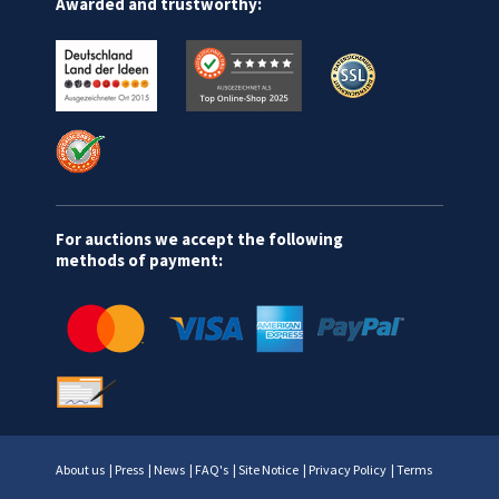
Awarded and trustworthy:
For auctions we accept the following
methods of payment:
About us
|
Press
|
News
|
FAQ's
|
Site Notice
|
Privacy Policy
|
Terms