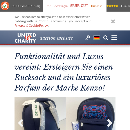
SEHR GUT
AUSGEZEICHNET
.org
751 Bewertungen
Hinweise
4.93
/ 5.
We use cookies to offer you the best experience when
bidding with us. Continue browsing if you accept our
Privacy & Cookie Policy
.
auction website
Funktionalität und Luxus
vereint: Ersteigern Sie einen
Rucksack und ein luxuriöses
Parfum der Marke Kenzo!