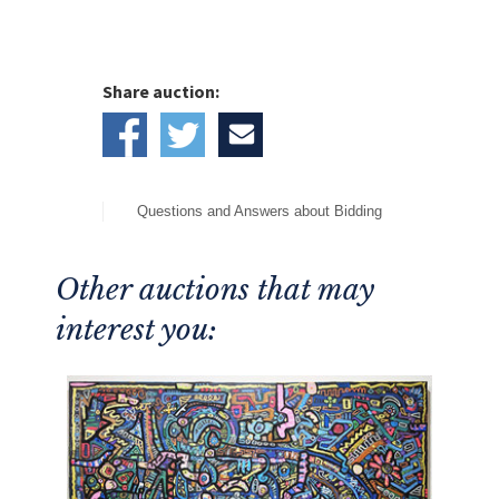
Buzz Feiten Tuning System
Comments: 24 Fret Pre Production
Prototype
Share auction:
The proceeds of the auction "Gear for Hope“
will be forwarded directly, without deduction of
costs, in equal parts to the Ukraine aid of
Doctors without Borders, German Red Cross,
UN Refugee Aid and Aktion Deutschland hilft
.
Questions and Answers about Bidding
Other auctions that may
interest you: