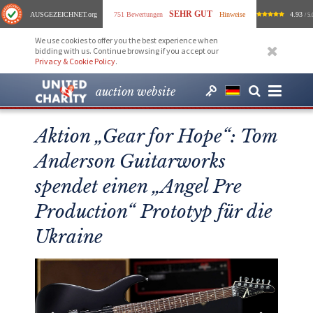
SEHR GUT
AUSGEZEICHNET
.org
751 Bewertungen
Hinweise
4.93
/ 5.
We use cookies to offer you the best experience when
bidding with us. Continue browsing if you accept our
Privacy & Cookie Policy
.
auction website
Aktion „Gear for Hope“: Tom
Anderson Guitarworks
spendet einen „Angel Pre
Production“ Prototyp für die
Ukraine