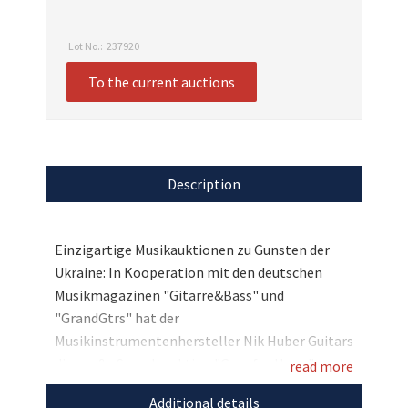
Lot No.:
237920
To the current auctions
Description
Einzigartige Musikauktionen zu Gunsten der
Ukraine: In Kooperation mit den deutschen
Musikmagazinen "Gitarre&Bass" und
"GrandGtrs" hat der
Musikinstrumentenhersteller Nik Huber Guitars
die große Spendenaktion "Gear for Hope" zur
read more
Unterstützung ausgewählter Ukraine-Projekte
Additional details