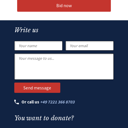
Bid now
Write us
Or call us
+49 7221 366 8703
You want to donate?