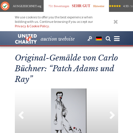
SEHR GUT
AUSGEZEICHNET
.org
751 Bewertungen
Hinweise
4.93
/ 5.
We use cookies to offer you the best experience when
bidding with us. Continue browsing if you accept our
Privacy & Cookie Policy
.
auction website
Original-Gemälde von Carlo
Büchner: “Patch Adams und
Ray”