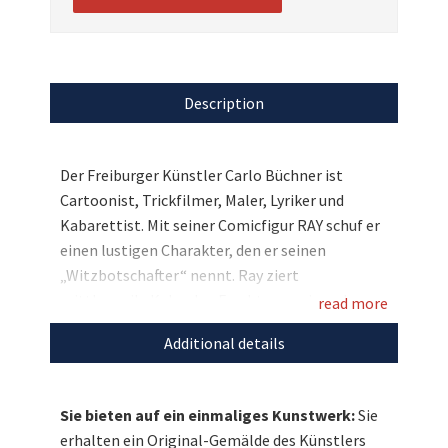
Description
Der Freiburger Künstler Carlo Büchner ist
Cartoonist, Trickfilmer, Maler, Lyriker und
Kabarettist. Mit seiner Comicfigur RAY schuf er
einen lustigen Charakter, den er seinen
„Witzbotschafter“ nennt. Ray ziert
mittlerweile Kalender, Fruchtgummis und
read more
Gläser und wird von Büchner auch für die
Additional details
Illustration seiner humoristischen Gedichte
verwendet. Von dieser bei vielen Fans beliebten
Comicfigur haben wir nun ein ganz besonderes
Sie bieten auf ein einmaliges Kunstwerk:
Sie
Werk: ein Acrylgemälde auf Leinwand, das Ray
erhalten ein Original-Gemälde des Künstlers