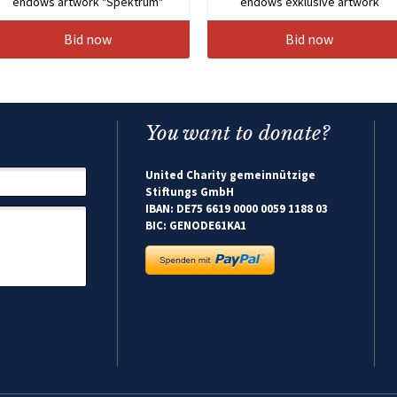
endows artwork "Spektrum"
endows exklusive artwork
Bid now
Bid now
You want to donate?
United Charity gemeinnützige
Stiftungs GmbH
IBAN: DE75 6619 0000 0059 1188 03
BIC: GENODE61KA1