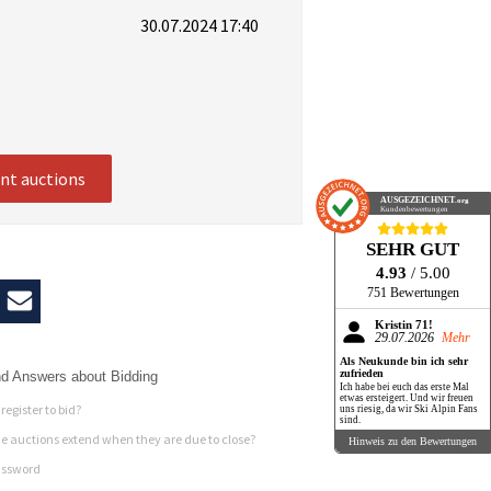
30.07.2024 17:40
ent auctions
AUSGEZEICHNET
.org
Kundenbewertungen
SEHR GUT
4.93
/ 5.00
751 Bewertungen
Kristin 71!
29.07.2026
Mehr
Als Neukunde bin ich sehr
zufrieden
d Answers about Bidding
Ich habe bei euch das erste Mal
etwas ersteigert. Und wir freuen
register to bid?
uns riesig, da wir Ski Alpin Fans
sind.
 auctions extend when they are due to close?
Hinweis zu den Bewertungen
assword