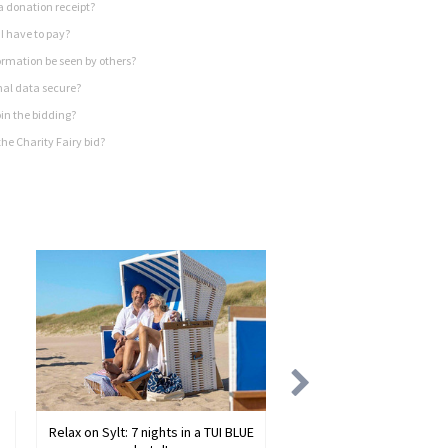
a donation receipt?
I have to pay?
rmation be seen by others?
nal data secure?
in the bidding?
he Charity Fairy bid?
Relax on Sylt: 7 nights in a TUI BLUE