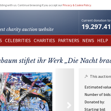
idding with us. Continue browsing if you accept our
Privacy & Cookie Policy
.
Current donation tot
19.297.4
est charity
auction website
S
CELEBRITIES
CHARITIES
PARTNERS
NEWS
HELP
baum stiftet ihr Werk „Die Nacht brac
This auction
Estimated value
Number of bids
Donated by:
Starting bid: