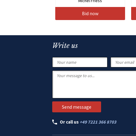
Michel Friess
Bid now
Write us
Or call us
+49 7221 366 8703