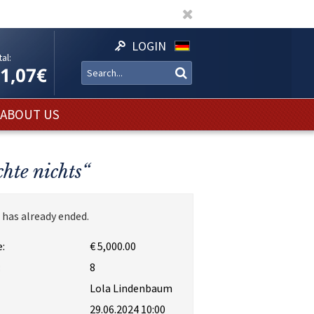
LOGIN
al:
11,07€
ABOUT US
hte nichts“
 has already ended.
:
€ 5,000.00
:
8
Lola Lindenbaum
29.06.2024 10:00