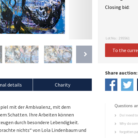
Closing bid:
Lot No.:
295561
To the curr
Share auction:
nal details
Charity
Questions an
Spiel mit der Ambivalenz, mit dem
em Schatten. Ihre Arbeiten können
Do I need to 
zeugen durch besondere Lebendigkeit.
Why do some
t brachte nichts“ von Lola Lindenbaum und
forgotten p