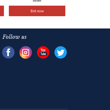
hotel!
Bid now
Follow us