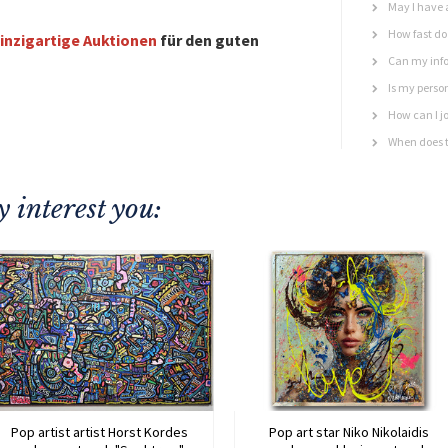
May I have 
How fast do 
inzigartige Auktionen
für den guten
Can my info
Is my perso
How can I jo
When does t
 interest you:
Pop artist artist Horst Kordes
Pop art star Niko Nikolaidis