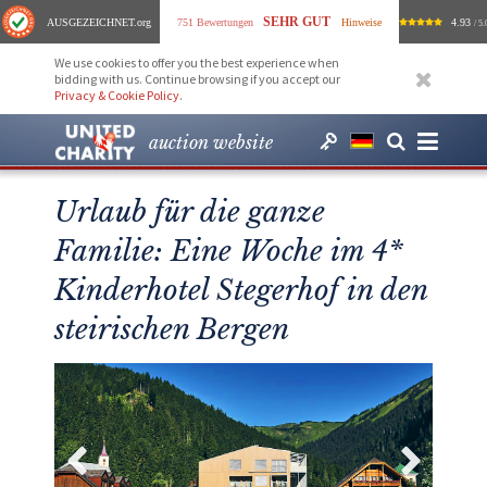
SEHR GUT
AUSGEZEICHNET
.org
751 Bewertungen
Hinweise
4.93
/ 5.
We use cookies to offer you the best experience when
bidding with us. Continue browsing if you accept our
Privacy & Cookie Policy
.
auction website
Urlaub für die ganze
Familie: Eine Woche im 4*
Kinderhotel Stegerhof in den
steirischen Bergen