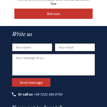
Tour
Bid now
Write us
Or call us
+49 7221 366 8703