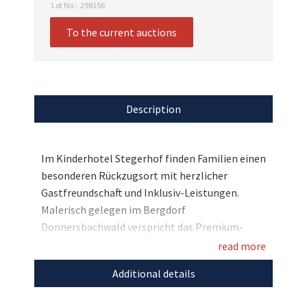
Lot No.:
298156
To the current auctions
Description
Im Kinderhotel Stegerhof finden Familien einen
besonderen Rückzugsort mit herzlicher
Gastfreundschaft und Inklusiv-Leistungen.
Malerisch gelegen im Bergdorf
Donnersbachwald verspricht das Premium-
Haus der Kinderhotels Europa höchste
read more
Betreuungsqualität, garantierten Spaß,
Additional details
Bewegung und Erholung für die ganze Familie.
Und wir haben für Sie eine Woche Spaß und