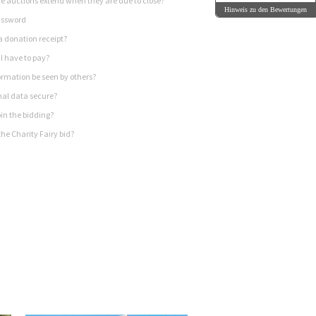
 auctions extend when they are due to close?
Hinweis zu den Bewertungen
assword
a donation receipt?
I have to pay?
rmation be seen by others?
nal data secure?
in the bidding?
he Charity Fairy bid?