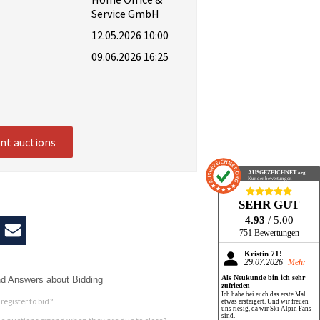
Service GmbH
12.05.2026 10:00
09.06.2026 16:25
ent auctions
AUSGEZEICHNET
.org
Kundenbewertungen
SEHR GUT
4.93
/ 5.00
751 Bewertungen
Kristin 71!
29.07.2026
Mehr
Als Neukunde bin ich sehr
d Answers about Bidding
zufrieden
Ich habe bei euch das erste Mal
register to bid?
etwas ersteigert. Und wir freuen
uns riesig, da wir Ski Alpin Fans
sind.