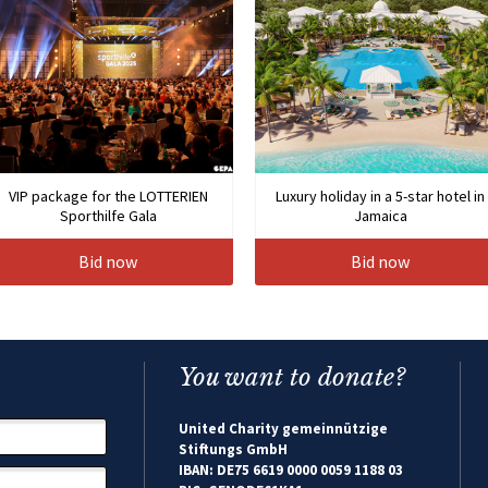
VIP package for the LOTTERIEN
Luxury holiday in a 5-star hotel in
Sporthilfe Gala
Jamaica
Bid now
Bid now
You want to donate?
United Charity gemeinnützige
Stiftungs GmbH
IBAN: DE75 6619 0000 0059 1188 03