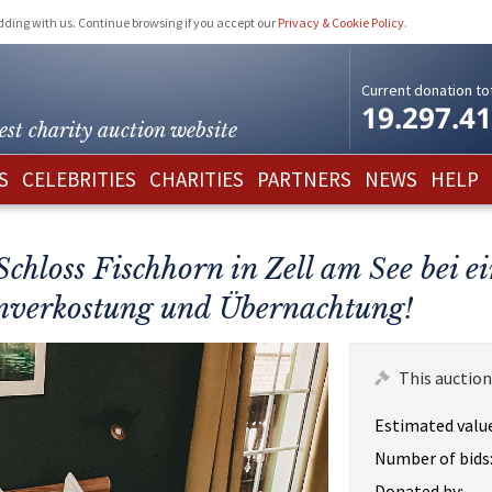
idding with us. Continue browsing if you accept our
Privacy & Cookie Policy
.
Current donation tot
19.297.4
est charity
auction website
S
CELEBRITIES
CHARITIES
PARTNERS
NEWS
HELP
Schloss Fischhorn in Zell am See bei e
nverkostung und Übernachtung!
This auction
Estimated value
Number of bids
Donated by: