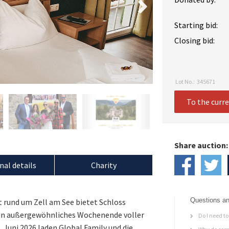
Starting bid:
Closing bid:
Lot No.:
345671
To the curr
Share auction:
nal details
Charity
Questions an
t rund um Zell am See bietet Schloss
ein außergewöhnliches Wochenende voller
Do I need to 
 Juni 2026 laden Global Family und die