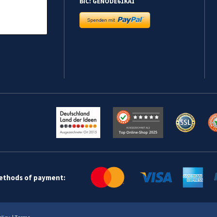
BIC: GENODE61KA1
methods of payment: