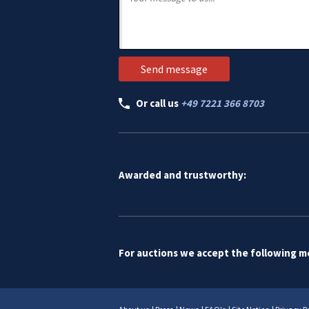
Or call us
+49 7221 366 8703
Awarded and trustworthy:
For auctions we accept the following 