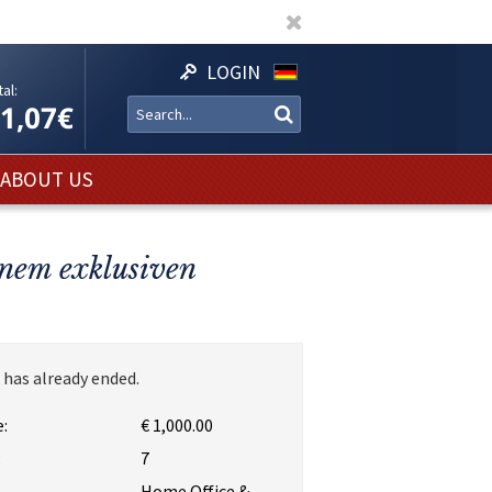
LOGIN
al:
11,07€
ABOUT US
inem exklusiven
 has already ended.
:
€ 1,000.00
:
7
Home Office &