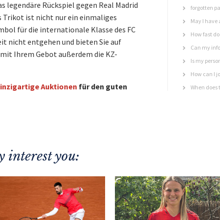
das legendäre Rückspiel gegen Real Madrid
forgotten p
 Trikot ist nicht nur ein einmaliges
May I have 
bol für die internationale Klasse des FC
How fast do 
eit nicht entgehen und bieten Sie auf
Can my info
n mit Ihrem Gebot außerdem die KZ-
Is my perso
How can I jo
inzigartige Auktionen
für den guten
When does t
 interest you: