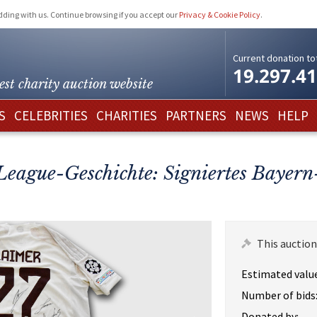
idding with us. Continue browsing if you accept our
Privacy & Cookie Policy
.
Current donation tot
19.297.4
est charity
auction website
S
CELEBRITIES
CHARITIES
PARTNERS
NEWS
HELP
eague-Geschichte: Signiertes Bayern
This auction
Estimated value
Number of bids
Donated by: