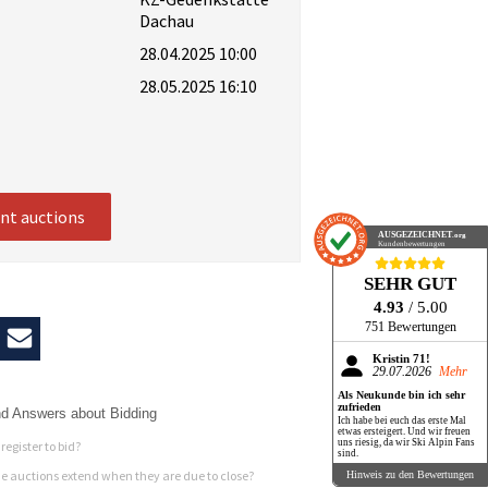
Dachau
28.04.2025 10:00
28.05.2025 16:10
ent auctions
AUSGEZEICHNET
.org
Kundenbewertungen
SEHR GUT
4.93
/ 5.00
751 Bewertungen
Kristin 71!
29.07.2026
Mehr
Als Neukunde bin ich sehr
zufrieden
d Answers about Bidding
Ich habe bei euch das erste Mal
etwas ersteigert. Und wir freuen
uns riesig, da wir Ski Alpin Fans
register to bid?
sind.
 auctions extend when they are due to close?
Hinweis zu den Bewertungen