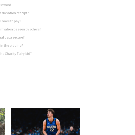
assword
a donation receipt?
I have to pay?
rmation be seen by others?
nal data secure?
in the bidding?
he Charity Fairy bid?