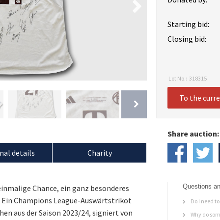
Starting bid:
Closing bid:
Lot No.:
318315
To the curr
Share auction:
nal details
Charity
Questions an
 einmalige Chance, ein ganz besonderes
n: Ein Champions League-Auswärtstrikot
Do I need to 
en aus der Saison 2023/24, signiert von
Why do some