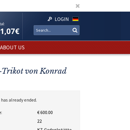
LOGIN
al:
11,07€
ABOUT US
-Trikot von Konrad
 has already ended.
:
€ 600.00
:
22
KZ-Gedenkstätte