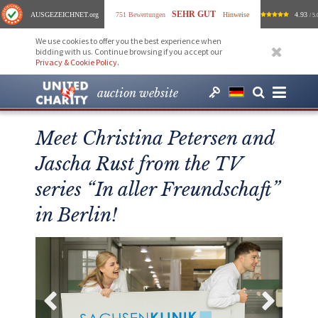
SEHR GUT
AUSGEZEICHNET
.org
751 Bewertungen
Hinweise
4.93
/ 5.
We use cookies to offer you the best experience when
bidding with us. Continue browsing if you accept our
Privacy & Cookie Policy
.
auction website
Meet Christina Petersen and
Jascha Rust from the TV
series “In aller Freundschaft”
in Berlin!