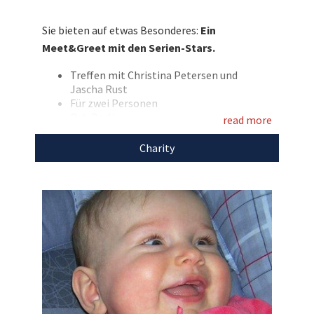
gemeinsamen Zeit unternehmen. Bieten Sie
mit und unterstützen Sie mit Ihrem Gebot die
Sie bieten auf etwas Besonderes:
Ein
Beratungsstelle Donum Vitae Minden.
Meet&Greet mit den Serien-Stars.
Entdecken Sie bei uns auch
Treffen mit Christina Petersen und
weitere
einzigartige
Jascha Rust
Weihnachtsgeschenke
für den guten Zweck!
Für zwei Personen
Ort: Berlin
read more
Einlösung in 2026 nach vorheriger
Terminabstimmung
Charity
Eigene Anreise, ohne Übernachtung
Hinweis:
Bitte bezahlen Sie unmittelbar
nach Auktionsende per
PayPal oder
Sofortüberweisung
, um eine
schnellstmögliche Abwicklung zu
garantieren.
Mit dem Erlös dieser Auktion unterstützen wir
die
Beratungsstelle Donum Vitae Minden.