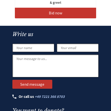
& greet
Bid now
Write us
Or call us
+49 7221 366 8703
You want to donate?