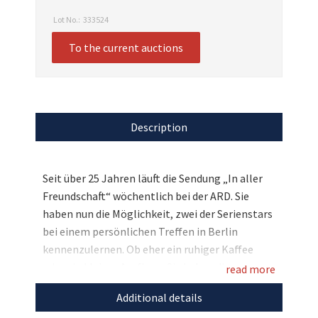
Lot No.:
333524
To the current auctions
Description
Seit über 25 Jahren läuft die Sendung „In aller
Freundschaft“ wöchentlich bei der ARD. Sie
haben nun die Möglichkeit, zwei der Serienstars
bei einem persönlichen Treffen in Berlin
kennenzulernen. Ob eher ein ruhiger Kaffee
oder ein kleiner Ausflug – Sie haben die
read more
Möglichkeit, mit Christina Petersen und Jascha
Additional details
Rust abzustimmen, was Sie in der