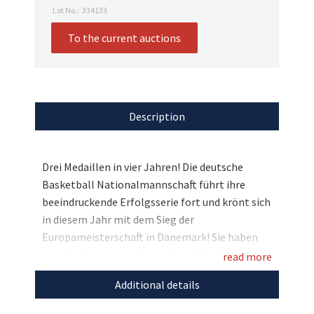
Lot No.:
334133
To the current auctions
Description
Drei Medaillen in vier Jahren! Die deutsche
Basketball Nationalmannschaft führt ihre
beeindruckende Erfolgsserie fort und krönt sich
in diesem Jahr mit dem Sieg der
Europameisterschaft in Dänemark! Sie haben
nun die Chance, ein besonderes Trikot zu
read more
ersteigern, das im August 2025 von der Herren-
Additional details
Nationalmannschaft unterschrieben wurde!