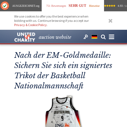
SEHR GUT
AUSGEZEICHNET
.org
751 Bewertungen
Hinweise
4.93
/ 5.
We use cookies to offer you the best experience when
bidding with us. Continue browsing if you accept our
Privacy & Cookie Policy
.
auction website
Nach der EM-Goldmedaille:
Sichern Sie sich ein signiertes
Trikot der Basketball
Nationalmannschaft