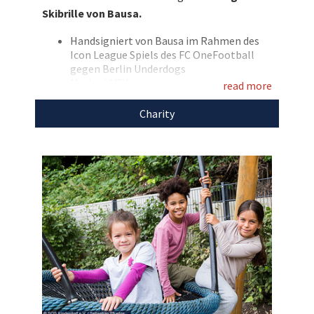
Markenzeichen verspiegelte Skibrillen signiert
Skibrille von Bausa.
von den Stars versteigern! Bieten Sie hier auf die
Skibrille mit der Unterschrift von Bausa und tun
Handsigniert von Bausa im Rahmen des
Icon League Spiels des FC OneFootball
Sie damit viel Gutes!
gegen Berlin Underdogs
Marke: UVEX
Entdecken Sie bei uns auch
read more
Rahmenfarbe: schwarz
weitere
einzigartige Auktionen
für den guten
Glasfarbe: orange
Charity
Zweck!
Mit dem Erlös dieser Auktion unterstützen wir
SOS-Kinderdorf.