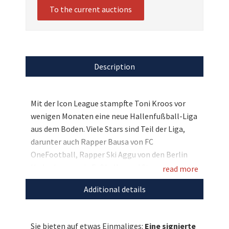
To the current auctions
Description
Mit der Icon League stampfte Toni Kroos vor
wenigen Monaten eine neue Hallenfußball-Liga
aus dem Boden. Viele Stars sind Teil der Liga,
darunter auch Rapper Bausa von FC
OneFootball, Rapper Ski Aggu von den Berlin
Underdogs sowie Fußballer und Streamer
read more
Niklas-Wilson Sommer von DNA Athletics. Für
Additional details
den guten Zweck haben sich alle drei
zusammengetan: Zugunsten von SOS-
Kinderdorf dürfen wir angelehnt an Ski Aggus
Sie bieten auf etwas Einmaliges:
Eine signierte