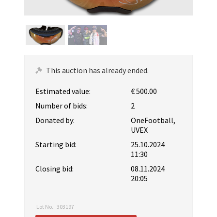
This auction has already ended.
Estimated value:
€ 500.00
Number of bids:
2
Donated by:
OneFootball,
UVEX
Starting bid:
25.10.2024
11:30
Closing bid:
08.11.2024
20:05
Lot No.:
303197