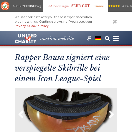
SEHR GUT
AUSGEZEICHNET
.org
751 Bewertungen
Hinweise
4.93
/ 5.
We use cookies to offer you the best experience when
bidding with us. Continue browsing if you accept our
Privacy & Cookie Policy
.
auction website
Rapper Bausa signiert eine
verspiegelte Skibrille bei
einem Icon League-Spiel