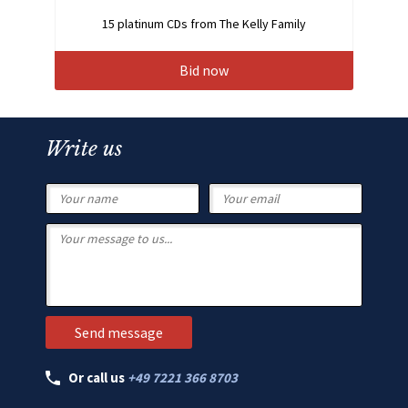
15 platinum CDs from The Kelly Family
Bid now
Write us
Or call us
+49 7221 366 8703