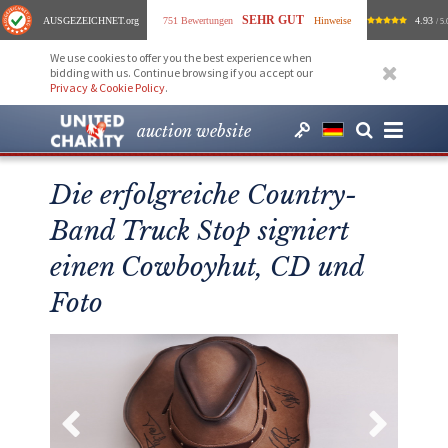
SEHR GUT
AUSGEZEICHNET
.org
751 Bewertungen
Hinweise
4.93
/ 5.
We use cookies to offer you the best experience when
bidding with us. Continue browsing if you accept our
Privacy & Cookie Policy
.
auction website
Die erfolgreiche Country-
Band Truck Stop signiert
einen Cowboyhut, CD und
Foto