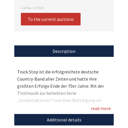
Lot No.:
317103
To the current auctions
Description
Truck Stop ist die erfolgreichste deutsche
Country-Band aller Zeiten und hatte ihre
größten Erfolge Ende der 70er Jahre. Mit der
Titelmusik zur beliebten Serie
„Großstadtrevier“ und ihrer Beteiligung an
Stefan Raabs Hits „Maschen-Draht-Zaun“
read more
wurden einem noch breiteren Publikum
Additional details
bekannt. Für den guten Zweck hat die aktuelle