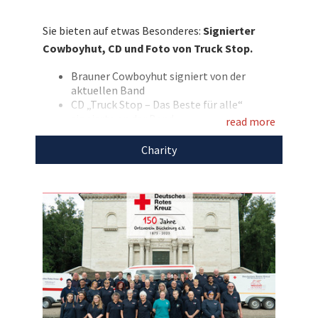
Besetzung der Band einen Cowboyhut signiert,
den wir hier versteigern dürfen! On top gibt es
Sie bieten auf etwas Besonderes:
Signierter
eine signierte Truck Stop CD sowie ein
Cowboyhut, CD und Foto von Truck Stop.
signiertes Foto. Bieten Sie mit und
unterstützen Sie den DRK Ortsverein
Brauner Cowboyhut signiert von der
aktuellen Band
Bückeburg!
CD „Truck Stop – Das Beste für alle“
signiert von der Band
Entdecken Sie bei uns auch
read more
signierte Fotos der Band
weitere
einzigartige Auktionen
für den guten
Hinweis: Die Versandkosten trägt der
Charity
Zweck!
Auktionsgewinner.
Mit dem Erlös dieser Auktion unterstützen wir
den
DRK Ortsverein Bückeburg.