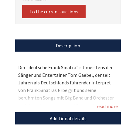
To the current auctions
Description
Der "deutsche Frank Sinatra" ist meistens der
Sänger und Entertainer Tom Gaebel, der seit
Jahren als Deutschlands führender Interpret
von Frank Sinatras Erbe gilt und seine
berühmten Songs mit Big Band und Orchester
aufführt. Sie haben nun die Chance eine
read more
signierte und hochwertig gerahmte Fliege des
Additional details
Soul-Stars inklusive einer ebenfalls signierten
CD zu ersteigern. Bieten Sie mit und
unterstützen Sie mit Ihrem Gebot den DRK