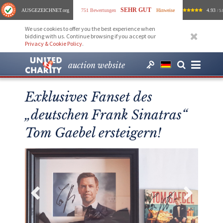
SEHR GUT
AUSGEZEICHNET
.org
751 Bewertungen
Hinweise
4.93
/ 5.
We use cookies to offer you the best experience when
bidding with us. Continue browsing if you accept our
Privacy & Cookie Policy
.
auction website
Exklusives Fanset des
„deutschen Frank Sinatras“
Tom Gaebel ersteigern!