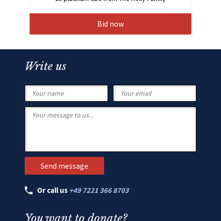
Bid now
Write us
Or call us
+49 7221 366 8703
You want to donate?