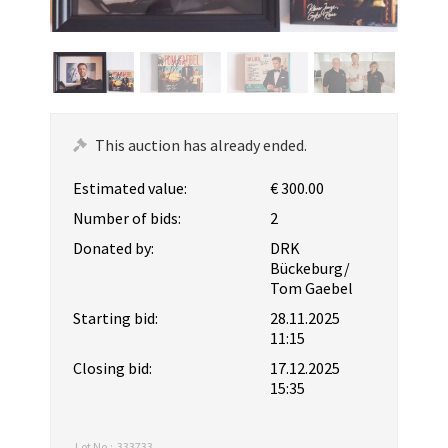
This auction has already ended.
Estimated value:
€ 300.00
Number of bids:
2
Donated by:
DRK
Bückeburg/
Tom Gaebel
Starting bid:
28.11.2025
11:15
Closing bid:
17.12.2025
15:35
Lot No.:
333733