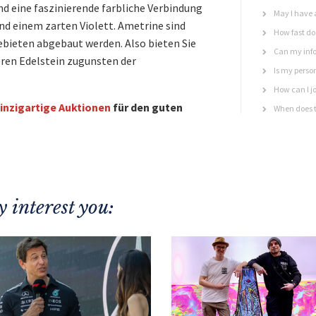
 eine faszinierende farbliche Verbindung
May I have 
nd einem zarten Violett. Ametrine sind
How fast do 
Gebieten abgebaut werden. Also bieten Sie
Can my info
eren Edelstein zugunsten der
Is my perso
How can I jo
inzigartige Auktionen
für den guten
When does t
 interest you: