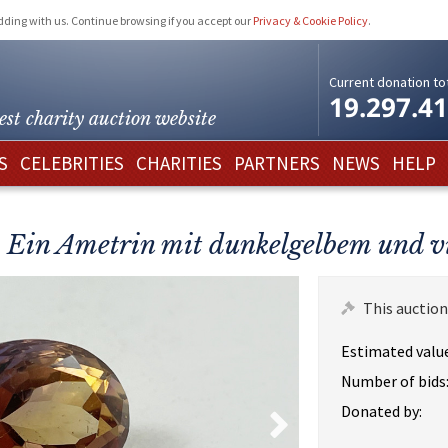
idding with us. Continue browsing if you accept our
Privacy & Cookie Policy
.
Current donation tot
19.297.4
est charity
auction website
S
CELEBRITIES
CHARITIES
PARTNERS
NEWS
HELP
! Ein Ametrin mit dunkelgelbem und 
This auction
Estimated value
Number of bids
Donated by: