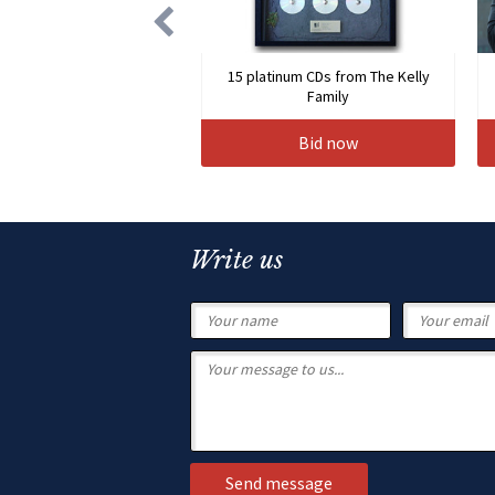
15 platinum CDs from The Kelly
Family
Bid now
Write us