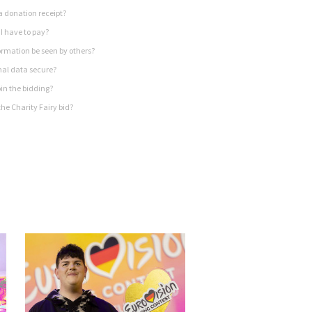
a donation receipt?
I have to pay?
rmation be seen by others?
nal data secure?
in the bidding?
he Charity Fairy bid?