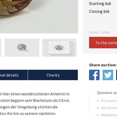
Starting bid:
Closing bid:
Lot No.:
315492
To the curr
Share auction:
nal details
Charity
Questions an
ir hier einen wunderschönen Ametrin in
elstein begann sein Wachstum als Citrin.
Do I need to 
ungen der Umgebung störten die
Why do some
rten ihn hin zu seinem nächsten
forgotten p