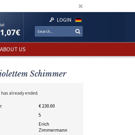
LOGIN
al:
11,07€
ABOUT US
violettem Schimmer
 has already ended.
:
€ 230.00
:
5
Erich
Zimmermann