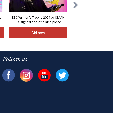
b
ESC Winner’s Trophy 2024 by ISAAK
– a signed one-of-a-kind piece
Bid now
Follow us