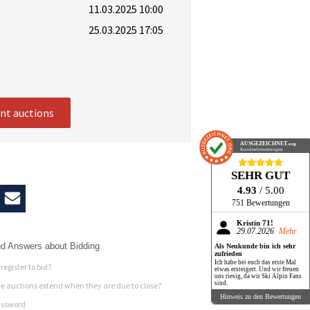
11.03.2025 10:00
25.03.2025 17:05
ent auctions
AUSGEZEICHNET
.org
Kundenbewertungen
SEHR GUT
4.93
/ 5.00
751 Bewertungen
Kristin 71!
29.07.2026
Mehr
d Answers about Bidding
Als Neukunde bin ich sehr
zufrieden
Ich habe bei euch das erste Mal
register to bid?
etwas ersteigert. Und wir freuen
uns riesig, da wir Ski Alpin Fans
sind.
 auctions extend when they are due to close?
Hinweis zu den Bewertungen
assword