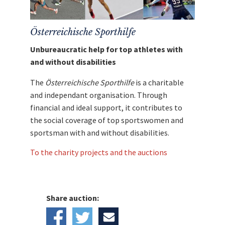
Anmerkung:
Ein Versand bis Weihnachten
kann nicht garantiert werden.
Hinweis:
Bitte bezahlen Sie unmittelbar
Österreichische Sporthilfe
nach Auktionsende per
PayPal oder
Sofortüberweisung
, um eine
Unbureaucratic help for top athletes with
schnellstmögliche Abwicklung zu
and without disabilities
garantieren.
The
Österreichische Sporthilfe
is a charitable
Mit den Erlös dieser Auktion unterstützen wir
and independant organisation. Through
die
Österreichische Sporthilfe
.
financial and ideal support, it contributes to
the social coverage of top sportswomen and
sportsman with and without disabilities.
To the charity projects and the auctions
Share auction: