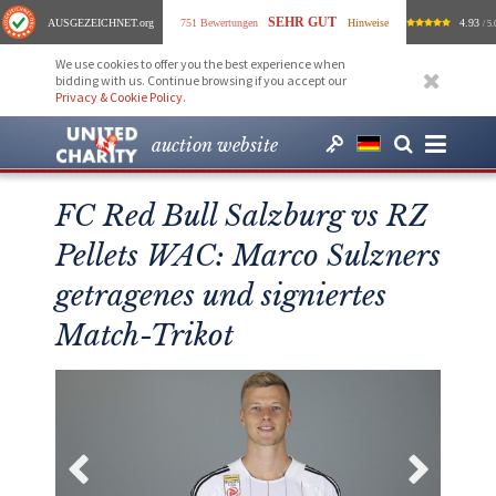
SEHR GUT
AUSGEZEICHNET
.org
751 Bewertungen
Hinweise
4.93
/ 5.
We use cookies to offer you the best experience when
bidding with us. Continue browsing if you accept our
Privacy & Cookie Policy
.
auction website
FC Red Bull Salzburg vs RZ
Pellets WAC: Marco Sulzners
getragenes und signiertes
Match-Trikot