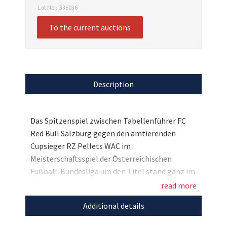
Lot No.:
336036
To the current auctions
Description
Das Spitzenspiel zwischen Tabellenführer FC
Red Bull Salzburg gegen den amtierenden
Cupsieger RZ Pellets WAC im
Meisterschaftsspiel der Österreichischen
Fußball-Bundesliga um den Titel stand ganz im
Zeichen des österreichischen Nachwuchs- und
read more
Behindertensports. Die beiden Spitzenclubs
Additional details
machen für den guten Zweck gemeinsame
Sache und stifteten der Österreichischen