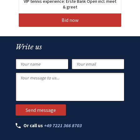
VIP tennis experience: Erste Bank Open incl. meet
& greet
Bid now
Write us
Or call us
+49 7221 366 8703