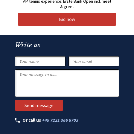
VIP tennis experience: Erste Bank Open incl. meet
& greet
Bid now
Write us
Or call us
+49 7221 366 8703