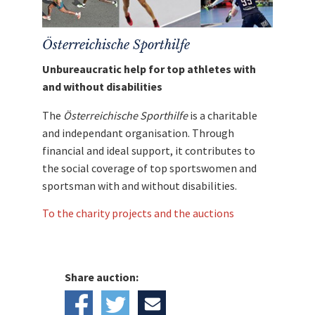
Anmerkung:
Ein Versand bis Weihnachten
kann nicht garantiert werden.
Hinweis:
Bitte bezahlen Sie unmittelbar
Österreichische Sporthilfe
nach Auktionsende per
PayPal oder
Sofortüberweisung
, um eine
Unbureaucratic help for top athletes with
schnellstmögliche Abwicklung zu
and without disabilities
garantieren.
The
Österreichische Sporthilfe
is a charitable
Mit den Erlös dieser Auktion unterstützen wir
and independant organisation. Through
die
Österreichische Sporthilfe
.
financial and ideal support, it contributes to
the social coverage of top sportswomen and
sportsman with and without disabilities.
To the charity projects and the auctions
Share auction: