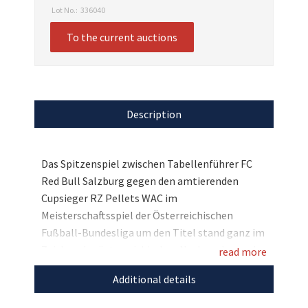
Lot No.:
336040
To the current auctions
Description
Das Spitzenspiel zwischen Tabellenführer FC
Red Bull Salzburg gegen den amtierenden
Cupsieger RZ Pellets WAC im
Meisterschaftsspiel der Österreichischen
Fußball-Bundesliga um den Titel stand ganz im
Zeichen des österreichischen Nachwuchs- und
read more
Behindertensports. Die beiden Spitzenclubs
Additional details
machen für den guten Zweck gemeinsame
Sache und stifteten der Österreichischen