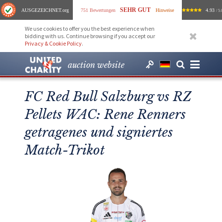
SEHR GUT
AUSGEZEICHNET
.org
751 Bewertungen
Hinweise
4.93
/ 5.
We use cookies to offer you the best experience when
bidding with us. Continue browsing if you accept our
Privacy & Cookie Policy
.
auction website
FC Red Bull Salzburg vs RZ
Pellets WAC: Rene Renners
getragenes und signiertes
Match-Trikot