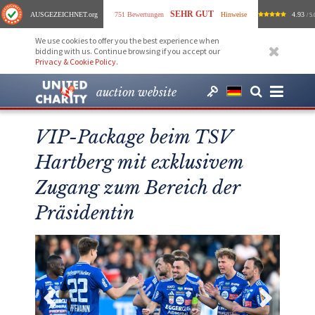
SEHR GUT
AUSGEZEICHNET
.org
751 Bewertungen
Hinweise
4.93
/ 5.
We use cookies to offer you the best experience when
bidding with us. Continue browsing if you accept our
Privacy & Cookie Policy
.
auction website
VIP-Package beim TSV
Hartberg mit exklusivem
Zugang zum Bereich der
Präsidentin