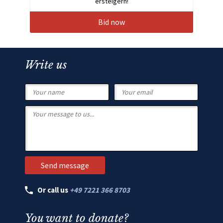
ersteigern!
Bid now
Write us
Or call us
+49 7221 366 8703
You want to donate?