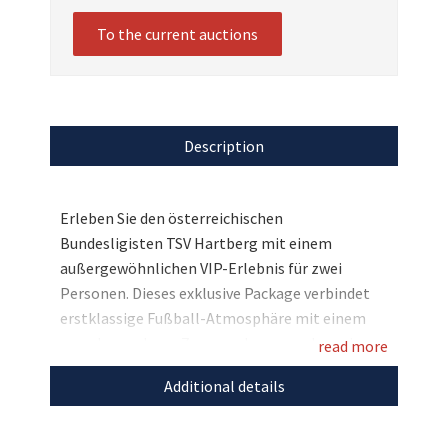
To the current auctions
Description
Erleben Sie den österreichischen
Bundesligisten TSV Hartberg mit einem
außergewöhnlichen VIP-Erlebnis für zwei
Personen. Dieses exklusive Package verbindet
erstklassige Fußball-Atmosphäre mit einem
ganz besonderen Zugang, der normalerweise
read more
nur persönlich eingeladenen Gästen
Additional details
vorbehalten ist. Freuen Sie sich auf zwei VIP-
Tickets für den exklusiven Bereich von
Präsidentin Brigitte Annerl – einen „Invitation