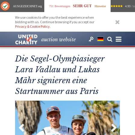
SEHR GUT
AUSGEZEICHNET
.org
751 Bewertungen
Hinweise
4.93
/ 5.
We use cookies to offer you the best experience when
bidding with us. Continue browsing if you accept our
Privacy & Cookie Policy
.
auction website
Die Segel-Olympiasieger
Lara Vadlau und Lukas
Mähr signieren eine
Startnummer aus Paris