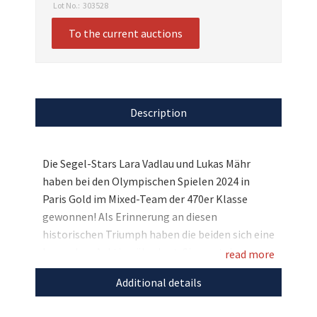
Lot No.:
303528
To the current auctions
Description
Die Segel-Stars Lara Vadlau und Lukas Mähr
haben bei den Olympischen Spielen 2024 in
Paris Gold im Mixed-Team der 470er Klasse
gewonnen! Als Erinnerung an diesen
historischen Triumph haben die beiden sich eine
besondere Auktion überlegt: Sie versteigern
read more
eine Original-Startnummer der Olympischen
Additional details
Spiele, die sie für den guten Zweck natürlich
handsigniert haben. Ein ganz besonderes