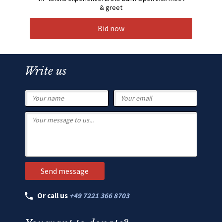
& greet
Bid now
Write us
Or call us
+49 7221 366 8703