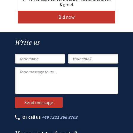
& greet
Bid now
Write us
Or call us
+49 7221 366 8703