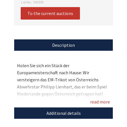
Lot No.:
303538
To the current auctions
Description
Holen Sie sich ein Stück der
Europameisterschaft nach Hause: Wir
versteigern das EM-Trikot von Österreichs
Abwehrstar Philipp Lienhart, das er beim Spiel
Niederlande gegen Österreich getragen hat!
Mit der persönlichen Signatur des Bundesliga-
read more
Stars und einer offiziellen Zertifizierung ist
Additional details
dieses Trikot nicht nur ein echter Hingucker,
sondern auch ein wertvolles Sammlerstück.