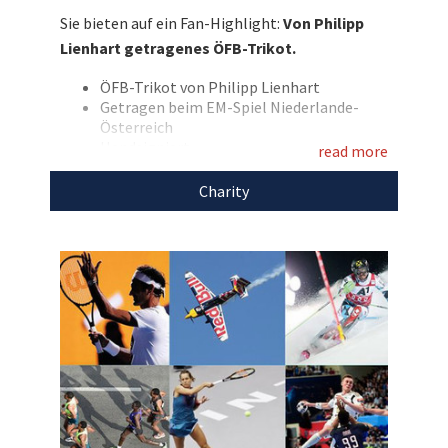
Bieten Sie jetzt mit und tun Sie damit viel
Sie bieten auf ein Fan-Highlight:
Von Philipp
Gutes!
Lienhart getragenes ÖFB-Trikot.
Entdecken Sie bei uns auch weitere
ÖFB-Trikot von Philipp Lienhart
einzigartige Auktionen
für den guten Zweck!
Getragen beim EM-Spiel Niederlande-
Österreich
Handsigniert
read more
Rückennummer: 15
Marke: Nike
Charity
Größe: XL
Trikot aus dem Jahr 2024
Fabricks: Personal Digital Certificate
Anmerkung: Bilddokumentation kann die
Authentizität des Trikots bestätigen
Mit dem Erlös dieser Auktion unterstützen wir
die
Österreichische Sporthilfe
.