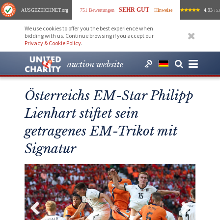
SEHR GUT
AUSGEZEICHNET
.org
751 Bewertungen
Hinweise
4.93
/ 5.
We use cookies to offer you the best experience when
bidding with us. Continue browsing if you accept our
Privacy & Cookie Policy
.
auction website
Österreichs EM-Star Philipp
Lienhart stiftet sein
getragenes EM-Trikot mit
Signatur