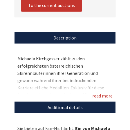
To the current auctions
Description
Michaela Kirchgasser zählt zu den
erfolgreichsten österreichischen
Skirennläuferinnen ihrer Generation und
gewann während ihrer beeindruckenden
Karriere etliche Medaillen. Exklusiv für diese
Auktion präsentieren wir ein von Michaela
read more
Kirchgasser persönlich signiertes Bild, dass sie
Additional details
live und in Action auf der Piste zeigt! Dieses
einzigartige Sammlerstück ist eine besondere
Erinnerung für alle Fans des alpinen Skisports.
Sie bieten auf Fan-Highlight:
Ein von Michaela