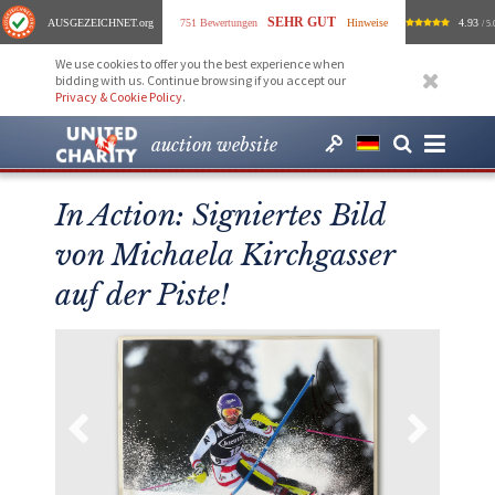
SEHR GUT
AUSGEZEICHNET
.org
751 Bewertungen
Hinweise
4.93
/ 5.
We use cookies to offer you the best experience when
bidding with us. Continue browsing if you accept our
Privacy & Cookie Policy
.
auction website
In Action: Signiertes Bild
von Michaela Kirchgasser
auf der Piste!