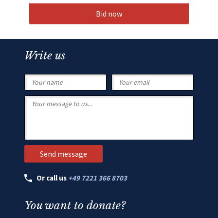
Bid now
Write us
Or call us
+49 7221 366 8703
You want to donate?