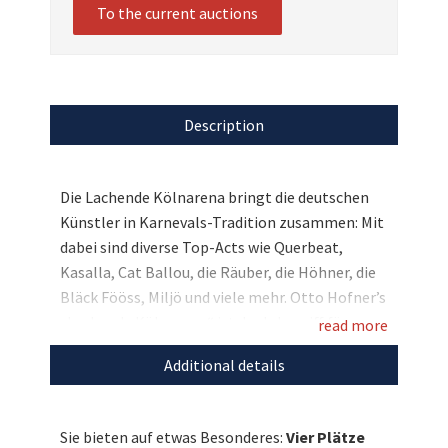
To the current auctions
Description
Die Lachende Kölnarena bringt die deutschen
Künstler in Karnevals-Tradition zusammen: Mit
dabei sind diverse Top-Acts wie Querbeat,
Kasalla, Cat Ballou, die Räuber, die Höhner, die
Bläck Fööss, Miljö und viele mehr. Otto Hofner’s
„Lachende Kölnarena“ ist der Inbegriff für
read more
volkstümlich-rheinischen Frohsinn und der
Additional details
Höhepunkt in der Karnevalssession in der
LANXESS arena. Bieten Sie auf vier Plätze zu
diesem spaßigen Spektakel und unterstützen
Sie bieten auf etwas Besonderes:
Vier Plätze
Sie mit Ihrem Gebot die Stiftung Lichterzellen.