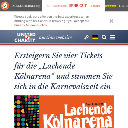
SEHR GUT
AUSGEZEICHNET
.org
751 Bewertungen
Hinweise
4.93
/ 5.
We use cookies to offer you the best experience when
bidding with us. Continue browsing if you accept our
Privacy & Cookie Policy
.
auction website
Ersteigern Sie vier Tickets
für die „Lachende
Kölnarena“ und stimmen Sie
sich in die Karnevalszeit ein