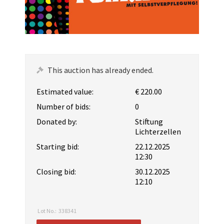
This auction has already ended.
Estimated value:
€ 220.00
Number of bids:
0
Donated by:
Stiftung
Lichterzellen
Starting bid:
22.12.2025
12:30
Closing bid:
30.12.2025
12:10
Lot No.:
338341