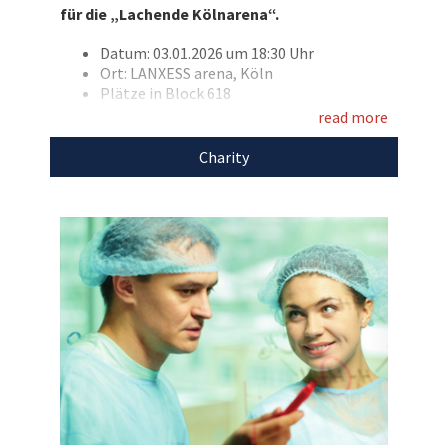
für die „Lachende Kölnarena“.
Datum: 03.01.2026 um 18:30 Uhr
Ort: LANXESS arena, Köln
Entdecken Sie bei uns auch
Plätze in Block 618
weitere
einzigartige Auktionen
für den guten
read more
Zweck!
Mit dem Erlös dieser Auktion unterstützen wir
Stiftung Lichterzellen.
Charity