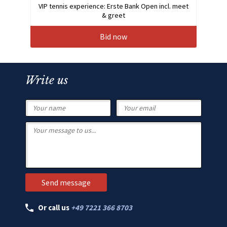
VIP tennis experience: Erste Bank Open incl. meet
& greet
Bid now
Write us
Or call us
+49 7221 366 8703