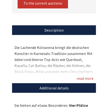
To the current auctions
Description
Die Lachende Kölnarena bringt die deutschen
Künstler in Karnevals-Tradition zusammen: Mit
dabei sind diverse Top-Acts wie Querbeat,
Kasalla, Cat Ballou, die Räuber, die Höhner, die
Bläck Fööss, Miljö und viele mehr. Otto Hofner’s
„Lachende Kölnarena“ ist der Inbegriff für
read more
volkstümlich-rheinischen Frohsinn und der
Additional details
Höhepunkt in der Karnevalssession in der
LANXESS arena. Bieten Sie auf vier Plätze zu
diesem spaßigen Spektakel und unterstützen
Sie bieten auf etwas Besonderes:
Vier Plätze
Sie mit Ihrem Gebot die Stiftung Lichterzellen.