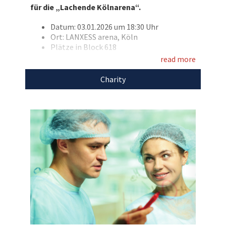
für die „Lachende Kölnarena“.
Datum: 03.01.2026 um 18:30 Uhr
Ort: LANXESS arena, Köln
Entdecken Sie bei uns auch
Plätze in Block 618
weitere
einzigartige Auktionen
für den guten
read more
Zweck!
Mit dem Erlös dieser Auktion unterstützen wir
Stiftung Lichterzellen.
Charity