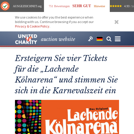
SEHR GUT
AUSGEZEICHNET
.org
751 Bewertungen
Hinweise
4.93
/ 5.
We use cookies to offer you the best experience when
bidding with us. Continue browsing if you accept our
Privacy & Cookie Policy
.
auction website
Ersteigern Sie vier Tickets
für die „Lachende
Kölnarena“ und stimmen Sie
sich in die Karnevalszeit ein