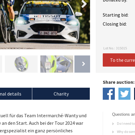
Starting bid:
Closing bid:
Lot No.:
315015
To the curr
Share auction:
nal details
Charity
Questions an
uell für das Team Intermarché-Wanty und
 an den Start. Auch bei der Tour 2024 war
Do I need to 
Bergspezialist ein ganz persönliches
Why do some