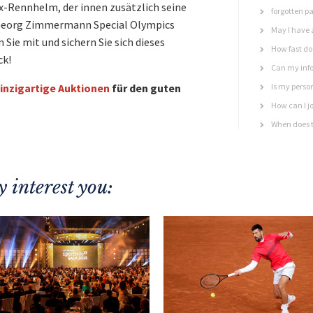
-Rennhelm, der innen zusätzlich seine
forgotten p
l Georg Zimmermann Special Olympics
May I have 
Sie mit und sichern Sie sich dieses
How fast do 
ck!
Can my info
inzigartige Auktionen
für den guten
Is my perso
How can I jo
When does t
 interest you: