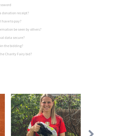
assword
a donation receipt?
I have to pay?
rmation be seen by others?
nal data secure?
in the bidding?
he Charity Fairy bid?