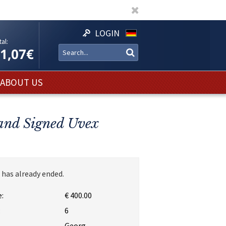
LOGIN
al:
11,07€
ABOUT US
and Signed Uvex
 has already ended.
:
€ 400.00
:
6
Georg