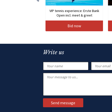
VIP tennis experience: Erste Bank
Open incl. meet & greet
Bid now
Write us