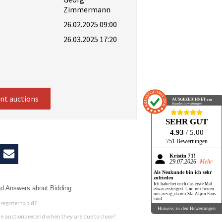
Zimmermann
26.02.2025 09:00
26.03.2025 17:20
ent auctions
AUSGEZEICHNET
.org
Kundenbewertungen
SEHR GUT
4.93
/ 5.00
751 Bewertungen
Kristin 71!
29.07.2026
Mehr
Als Neukunde bin ich sehr
zufrieden
Ich habe bei euch das erste Mal
d Answers about Bidding
etwas ersteigert. Und wir freuen
uns riesig, da wir Ski Alpin Fans
sind.
register to bid?
Hinweis zu den Bewertungen
 auctions extend when they are due to close?