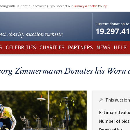
idding with us. Continue browsing if you accept our
Privacy & Cookie Policy
.
Current donation tot
19.297.4
est charity
auction website
S
CELEBRITIES
CHARITIES
PARTNERS
NEWS
HELP
Georg Zimmermann Donates his Worn 
This auction
Estimated value
Number of bids
Donated by: