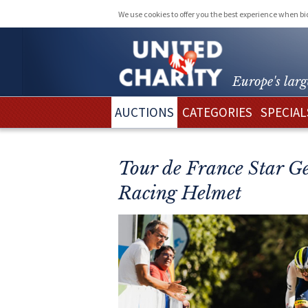
We use cookies to offer you the best experience when b
Europe's larg
AUCTIONS
CATEGORIES
SPECIAL
Tour de France Star 
Racing Helmet