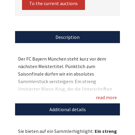
To the current auctions
Description
Der FC Bayern München steht kurz vor dem
nächsten Meistertitel. Pünktlich zum
Saisonfinale dürfen wir ein absolutes
Sammlerstück versteigern: Ein streng
limitierter Wiesn-Krug, der die Unterschriften
echter FC Bayern-Legenden trägt. Auf dem Krug
read more
haben sich Michael Ballack, Stefan Effenberg,
Additional details
Olaf Thon und Thomas Helmer verewigt. Eine
einmalige Gelegenheit, denn zu kaufen gibt es
den Krug offiziell nicht mehr!
Sie bieten auf ein Sammlerhighlight:
Ein streng