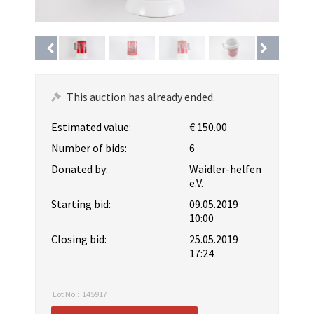
This auction has already ended.
Estimated value:
€ 150.00
Number of bids:
6
Donated by:
Waidler-helfen
e.V.
Starting bid:
09.05.2019
10:00
Closing bid:
25.05.2019
17:24
Lot No.:
145917