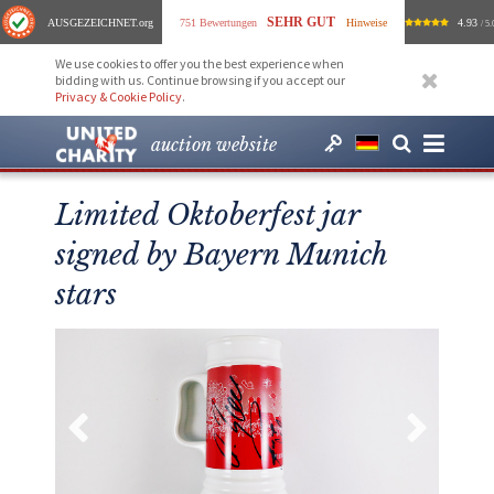
SEHR GUT
AUSGEZEICHNET
.org
751 Bewertungen
Hinweise
4.93
/ 5.
We use cookies to offer you the best experience when
bidding with us. Continue browsing if you accept our
Privacy & Cookie Policy
.
auction website
Limited Oktoberfest jar
signed by Bayern Munich
stars