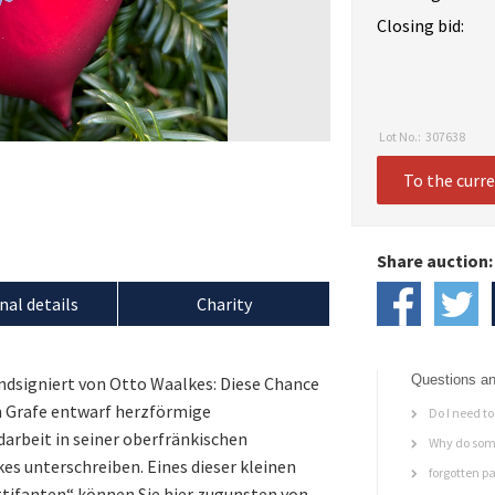
Closing bid:
Lot No.:
307638
To the curr
Share auction:
nal details
Charity
Questions an
dsigniert von Otto Waalkes: Diese Chance
en Grafe entwarf herzförmige
Do I need to 
arbeit in seiner oberfränkischen
Why do some
es unterschreiben. Eines dieser kleinen
forgotten p
ifanten“ können Sie hier zugunsten von