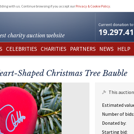
idding with us. Continue browsing if you accept our
Privacy & Cookie Policy
.
Current donation tot
19.297.4
est charity
auction website
S
CELEBRITIES
CHARITIES
PARTNERS
NEWS
HELP
eart-Shaped Christmas Tree Bauble
This auction
Estimated value
Number of bids
Donated by:
Starting bid: