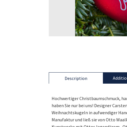
Additio
Description
Hochwertiger Christbaumschmuck, han
haben Sie nur bei uns! Designer Carst
Weihnachtskugeln in aufwendiger Hand
Manufaktur und ließ sie von Otto Waalk
Kunstwerke mit Ottos legendärem „Ott