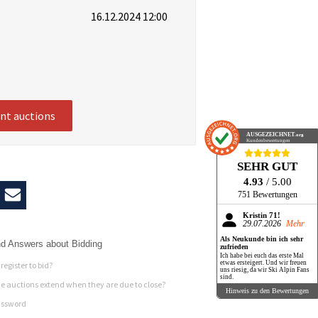
16.12.2024 12:00
ent auctions
AUSGEZEICHNET
.org
Kundenbewertungen
SEHR GUT
4.93
/ 5.00
751 Bewertungen
Kristin 71!
29.07.2026
Mehr
Als Neukunde bin ich sehr
d Answers about Bidding
zufrieden
Ich habe bei euch das erste Mal
etwas ersteigert. Und wir freuen
register to bid?
uns riesig, da wir Ski Alpin Fans
sind.
 auctions extend when they are due to close?
Hinweis zu den Bewertungen
assword