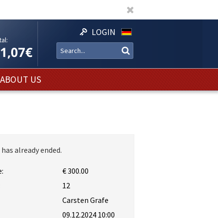
LOGIN
al:
11,07€
ABOUT US
 has already ended.
:
€ 300.00
:
12
Carsten Grafe
09.12.2024 10:00