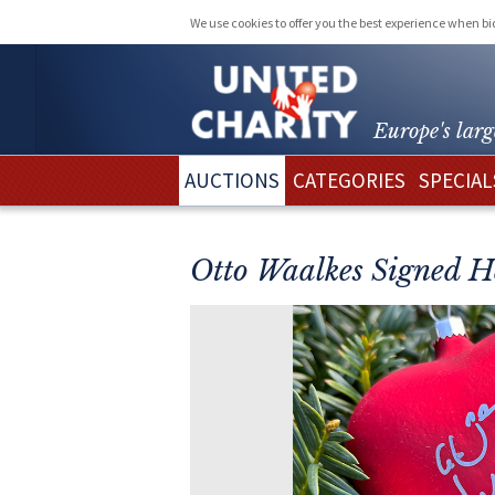
We use cookies to offer you the best experience when b
Europe's larg
AUCTIONS
CATEGORIES
SPECIAL
Otto Waalkes Signed H