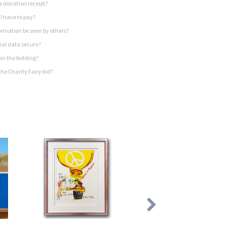
a donation receipt?
I have to pay?
rmation be seen by others?
nal data secure?
in the bidding?
he Charity Fairy bid?