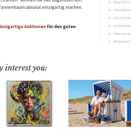
May I have 
Tannenbaum absolut einzigartig machen.
How fast do 
Can my info
inzigartige Auktionen
für den guten
Is my perso
How can I jo
When does t
 interest you: