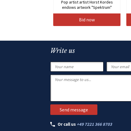
Pop artist artist Horst Kordes
endows artwork "Spektrum"
Bid now
Write us
Or call us
+49 7221 366 8703