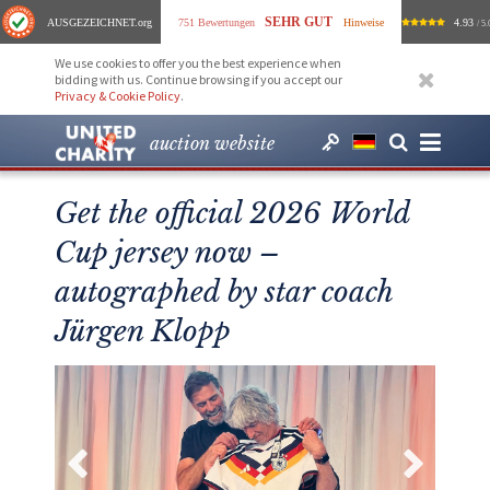
SEHR GUT
AUSGEZEICHNET
.org
751 Bewertungen
Hinweise
4.93
/ 5.
We use cookies to offer you the best experience when
bidding with us. Continue browsing if you accept our
Privacy & Cookie Policy
.
auction website
Get the official 2026 World
Cup jersey now –
autographed by star coach
Jürgen Klopp