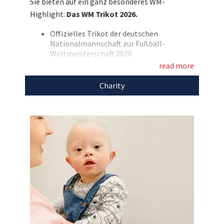
Sie bieten auf ein ganz besonderes WM-
Highlight:
Das WM Trikot 2026.
Entdecken Sie bei uns auch weitere
einzigartige Auktionen
für den guten Zweck!
Offizielles Trikot der deutschen
Nationalmannschaft zur Fußball-
Weltmeisterschaft 2026
Signiert von Jürgen Klopp
read more
Farbe: Weiß
Marke: Adidas
Charity
Mit dem Erlös dieser Auktion unterstützen wir
Wundertütennest.