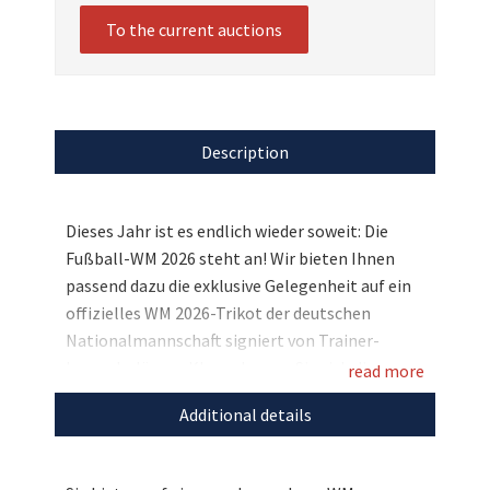
To the current auctions
Description
Dieses Jahr ist es endlich wieder soweit: Die
Fußball-WM 2026 steht an! Wir bieten Ihnen
passend dazu die exklusive Gelegenheit auf ein
offizielles WM 2026-Trikot der deutschen
Nationalmannschaft signiert von Trainer-
Legende Jürgen Klopp. Lassen Sie sich diese
read more
einzigartige Möglichkeit nicht entgehen und
Additional details
seien Sie der Star auf jeder WM-Party! Bieten Sie
jetzt mit und unterstützen Sie gleichzeitig
Wundertütennest.