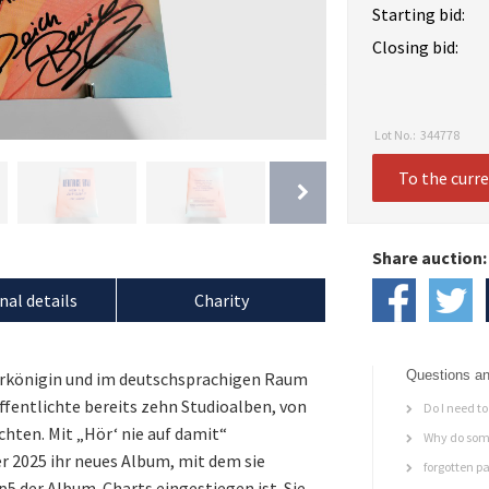
Starting bid:
Closing bid:
Lot No.:
344778
To the curr
Share auction:
nal details
Charity
Questions an
gerkönigin und im deutschsprachigen Raum
öffentlichte bereits zehn Studioalben, von
Do I need to 
chten. Mit „Hör‘ nie auf damit“
Why do some
r 2025 ihr neues Album, mit dem sie
forgotten p
op5 der Album-Charts eingestiegen ist. Sie