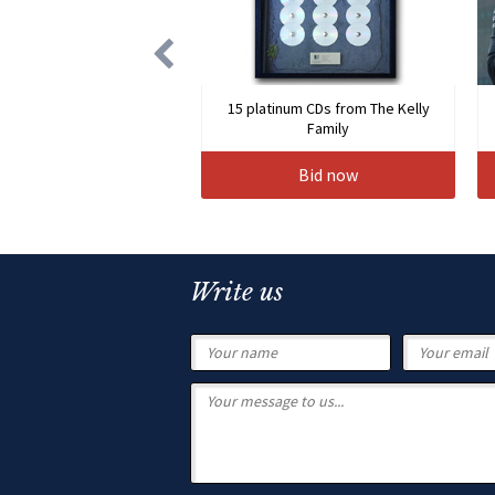
15 platinum CDs from The Kelly
Family
Bid now
Write us