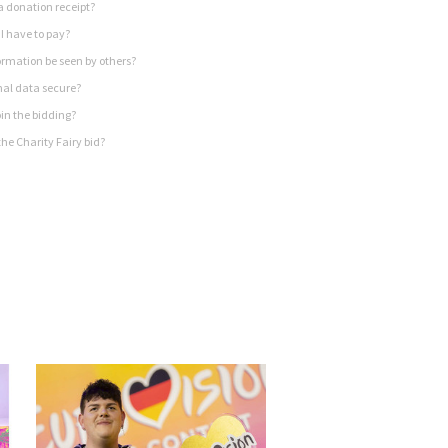
a donation receipt?
I have to pay?
rmation be seen by others?
nal data secure?
in the bidding?
he Charity Fairy bid?