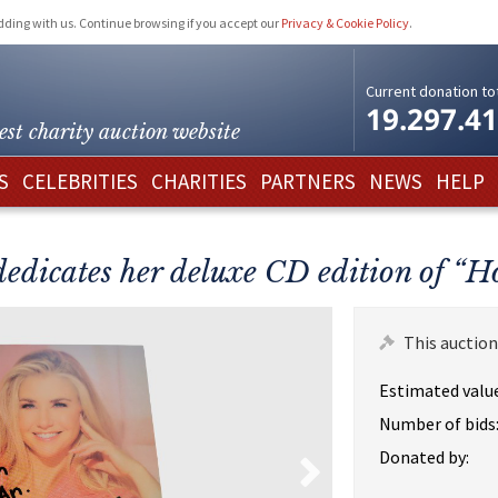
idding with us. Continue browsing if you accept our
Privacy & Cookie Policy
.
Current donation tot
19.297.4
est charity
auction website
S
CELEBRITIES
CHARITIES
PARTNERS
NEWS
HELP
dedicates her deluxe CD edition of “H
This auction
Estimated value
Number of bids
Donated by: