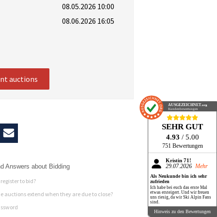
08.05.2026 10:00
08.06.2026 16:05
ent auctions
AUSGEZEICHNET
.org
Kundenbewertungen
SEHR GUT
4.93
/ 5.00
751 Bewertungen
Kristin 71!
d Answers about Bidding
29.07.2026
Mehr
Als Neukunde bin ich sehr
register to bid?
zufrieden
Ich habe bei euch das erste Mal
etwas ersteigert. Und wir freuen
 auctions extend when they are due to close?
uns riesig, da wir Ski Alpin Fans
sind.
assword
Hinweis zu den Bewertungen