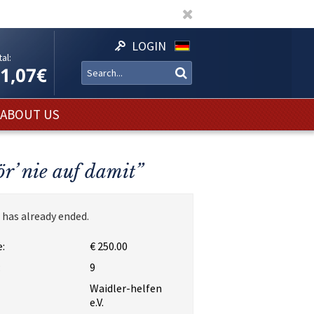
LOGIN
al:
11,07€
ABOUT US
ör’ nie auf damit”
 has already ended.
:
€ 250.00
:
9
Waidler-helfen
e.V.