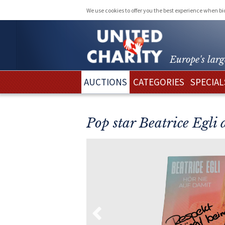
We use cookies to offer you the best experience when b
Europe's larg
AUCTIONS
CATEGORIES
SPECIAL
Pop star Beatrice Egli 