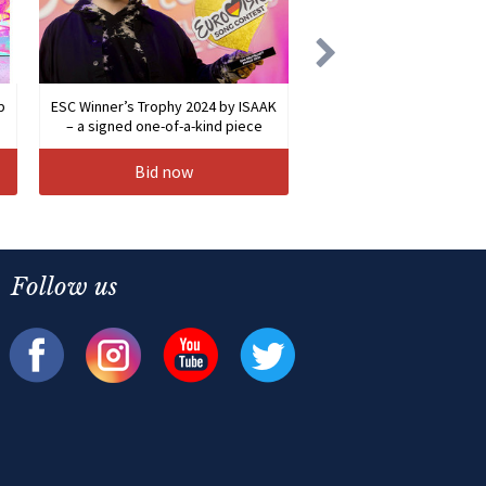
b
ESC Winner’s Trophy 2024 by ISAAK
– a signed one-of-a-kind piece
Bid now
Follow us