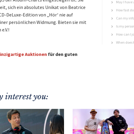
May I have 
it, sich ein absolutes Unikat von Beatrice
How fast do 
e CD-DeLuxe-Edition von „Hör‘ nie auf
Can my info
einer persönlichen Widmung. Bieten sie mit
Is my perso
e.V.!
How can I jo
When does t
inzigartige Auktionen
für den guten
 interest you: