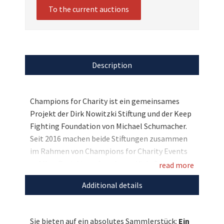
To the current auctions
Description
Champions for Charity ist ein gemeinsames
Projekt der Dirk Nowitzki Stiftung und der Keep
Fighting Foundation von Michael Schumacher.
Seit 2016 machen beide Stiftungen zusammen
im Rahmen von Champions for Charity Events
auf Ihre Projekte aufmerksam. Viele Stars aus
read more
dem Sport und Motorsport haben Champions
Additional details
for Charity bisher unterstützt. Sowohl aus dem
Fussball-Benefizfußballspiel 2016 als auch 2017
können Sie nun einmalige Unikate ersteigern:
Sie bieten auf ein absolutes Sammlerstück:
Ein