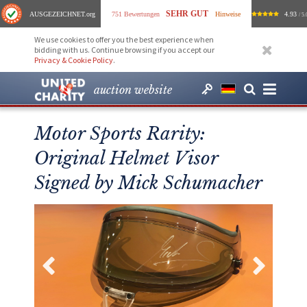
SEHR GUT
AUSGEZEICHNET
.org
751 Bewertungen
Hinweise
4.93
/ 5.
We use cookies to offer you the best experience when
bidding with us. Continue browsing if you accept our
Privacy & Cookie Policy
.
auction website
Motor Sports Rarity:
Original Helmet Visor
Signed by Mick Schumacher