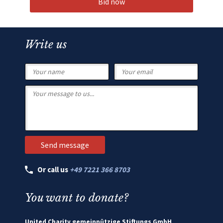
Bid now
Write us
Or call us
+49 7221 366 8703
You want to donate?
United Charity gemeinnützige Stiftungs GmbH