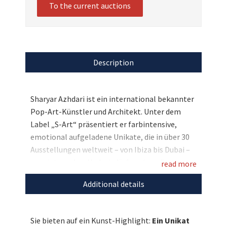
To the current auctions
Description
Sharyar Azhdari ist ein international bekannter
Pop-Art-Künstler und Architekt. Unter dem
Label „S-Art“ präsentiert er farbintensive,
emotional aufgeladene Unikate, die in über 30
Ausstellungen weltweit – von Ibiza bis Dubai –
gezeigt werden. Und wir dürfen eines dieser
read more
einmaligen Werke versteigern: Es zeigt
Additional details
Schauspielerin und Stil-Ikone Audrey Hepburn.
Bieten Sie mit und unterstützen Sie mit Ihrem
Gebot die Schörghuber-Stiftung!
Sie bieten auf ein Kunst-Highlight:
Ein Unikat