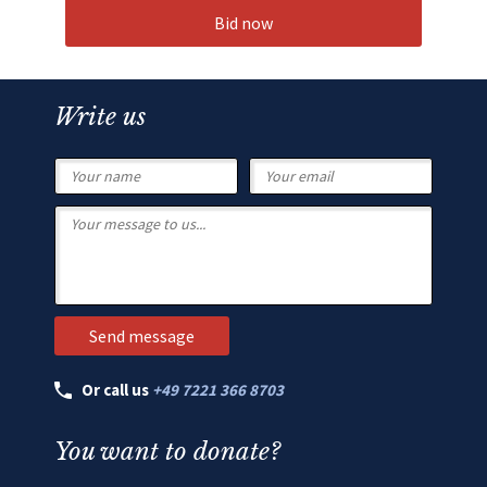
Bid now
Write us
Or call us
+49 7221 366 8703
You want to donate?