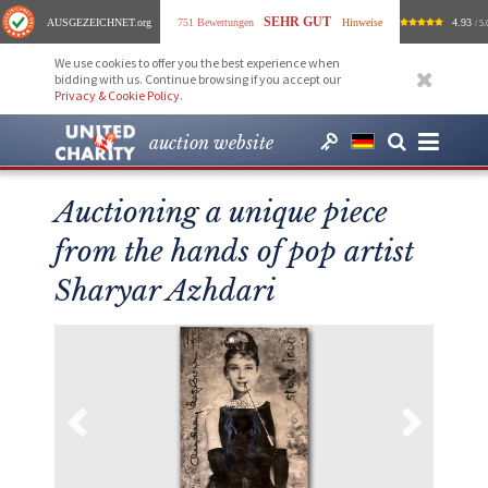
SEHR GUT
AUSGEZEICHNET
.org
751 Bewertungen
Hinweise
4.93
/ 5.
We use cookies to offer you the best experience when
bidding with us. Continue browsing if you accept our
Privacy & Cookie Policy
.
auction website
Auctioning a unique piece
from the hands of pop artist
Sharyar Azhdari