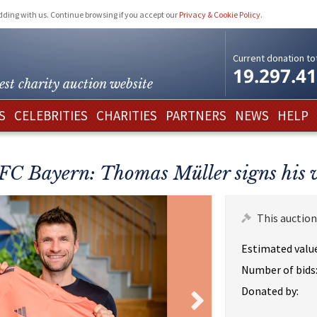
idding with us. Continue browsing if you accept our
Privacy & Cookie Policy
.
Current donation tot
19.297.4
est charity
auction website
S
CELEBRITIES
CHARITIES
PARTNERS
NEWS
HELP
 FC Bayern: Thomas Müller signs his 
This auction
Estimated value
Number of bids
Donated by: