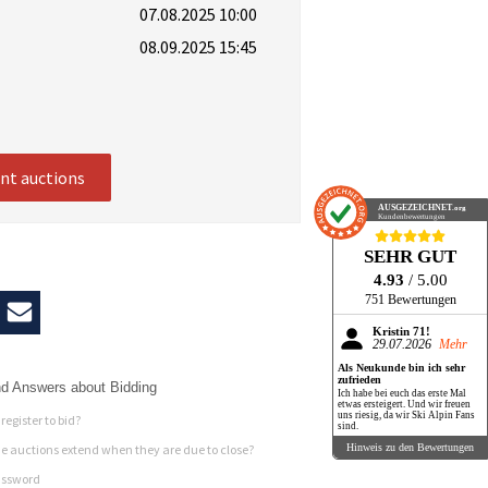
07.08.2025 10:00
08.09.2025 15:45
ent auctions
AUSGEZEICHNET
.org
Kundenbewertungen
SEHR GUT
4.93
/ 5.00
751 Bewertungen
Kristin 71!
29.07.2026
Mehr
Als Neukunde bin ich sehr
zufrieden
d Answers about Bidding
Ich habe bei euch das erste Mal
etwas ersteigert. Und wir freuen
uns riesig, da wir Ski Alpin Fans
register to bid?
sind.
Hinweis zu den Bewertungen
 auctions extend when they are due to close?
assword