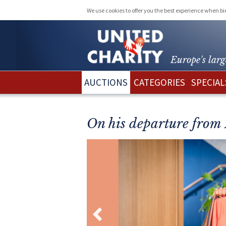
We use cookies to offer you the best experience when b
Europe's larg
AUCTIONS
CATEGORIES
SPECIAL
On his departure from