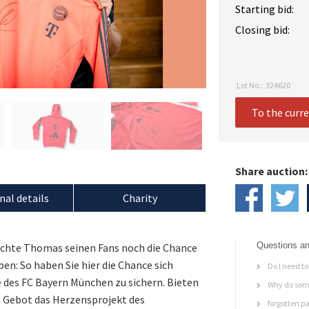
Starting bid:
Closing bid:
Lot No.:
324620
To the curr
Share auction:
nal details
Charity
Questions an
öchte Thomas seinen Fans noch die Chance
en: So haben Sie hier die Chance sich
Do I need to 
 des FC Bayern München zu sichern. Bieten
Why do some
m Gebot das Herzensprojekt des
forgotten p