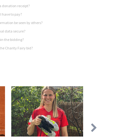
a donation receipt?
I have to pay?
rmation be seen by others?
nal data secure?
in the bidding?
he Charity Fairy bid?