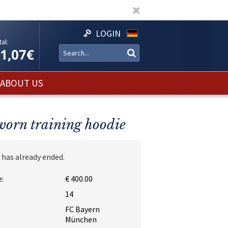
LOGIN
al:
11,07€
ABOUT US
worn training hoodie
 has already ended.
:
€ 400.00
:
14
FC Bayern
München