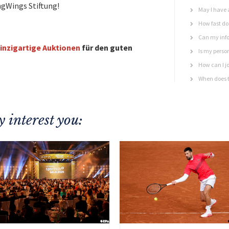
ngWings Stiftung!
May I have 
How fast do 
Can my info
inzigartige Auktionen
für den guten
Is my perso
How can I jo
When does t
 interest you: