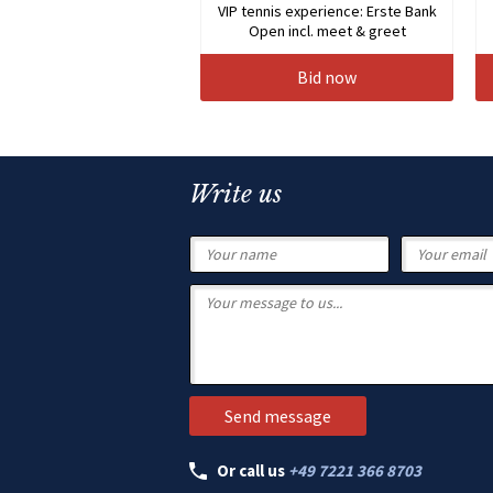
VIP tennis experience: Erste Bank
Open incl. meet & greet
Bid now
Write us
Or call us
+49 7221 366 8703