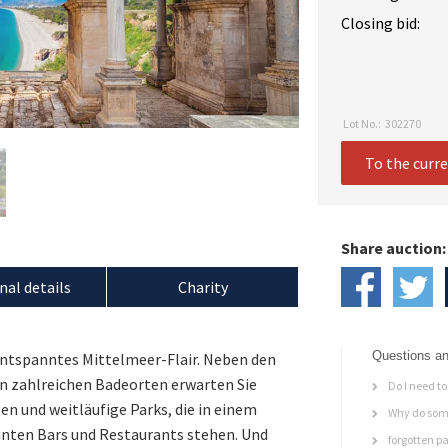
Closing bid:
Lot No.:
302270
To the curr
Share auction:
nal details
Charity
Questions an
f entspanntes Mittelmeer-Flair. Neben den
en zahlreichen Badeorten erwarten Sie
Do I need to 
n und weitläufige Parks, die in einem
Why do some
nten Bars und Restaurants stehen. Und
forgotten p