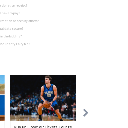
a donation receipt?
I have to pay?
rmation be seen by others?
nal data secure?
in the bidding?
he Charity Fairy bid?
E
NBA Up Close: VIP Tickets, Lounge