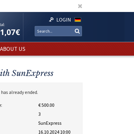
LOGIN
al:
11,07€
ABOUT US
with SunExpress
 has already ended.
:
€ 500.00
:
3
SunExpress
16.10.2024 10:00