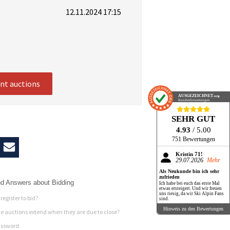
12.11.2024 17:15
ent auctions
AUSGEZEICHNET
.org
Kundenbewertungen
SEHR GUT
4.93
/ 5.00
751 Bewertungen
Kristin 71!
29.07.2026
Mehr
Als Neukunde bin ich sehr
zufrieden
d Answers about Bidding
Ich habe bei euch das erste Mal
etwas ersteigert. Und wir freuen
uns riesig, da wir Ski Alpin Fans
register to bid?
sind.
Hinweis zu den Bewertungen
 auctions extend when they are due to close?
assword