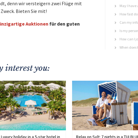
adt, denn wir versteigern zwei Flüge mit
May I have 
Zweck. Bieten Sie mit!
How fast do 
Can my info
inzigartige Auktionen
für den guten
Is my perso
How can I jo
When does t
 interest you:
Luxury holiday in a 5-star hotel in
Relax on Sylt: 7 nights in a TUI BLU