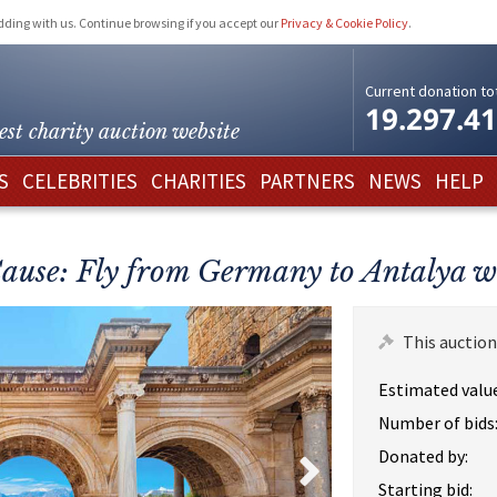
idding with us. Continue browsing if you accept our
Privacy & Cookie Policy
.
Current donation tot
19.297.4
est charity
auction website
S
CELEBRITIES
CHARITIES
PARTNERS
NEWS
HELP
Cause: Fly from Germany to Antalya 
This auction
Estimated value
Number of bids
Donated by:
Starting bid: