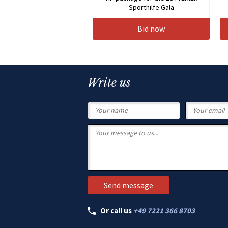
Sporthilfe Gala
Bid now
Write us
Or call us
+49 7221 366 8703