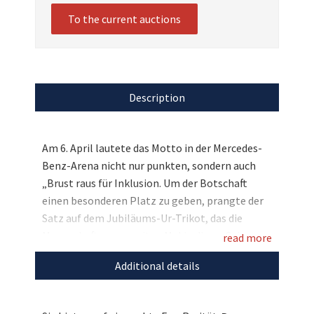
To the current auctions
Description
Am 6. April lautete das Motto in der Mercedes-
Benz-Arena nicht nur punkten, sondern auch
„Brust raus für Inklusion. Um der Botschaft
einen besonderen Platz zu geben, prangte der
Satz auf dem Jubiläums-Ur-Trikot, das die
Mannschaft zum zweiten Mal in dieser Saison
read more
trug. So haben Sie nun die einmalige Chance
Additional details
sich ein Sondertrikot im doppelten Sinne zu
sichern, denn nicht nur die Inklusionsbotschaft,
sondern auch das Ur-Trikot sind echte