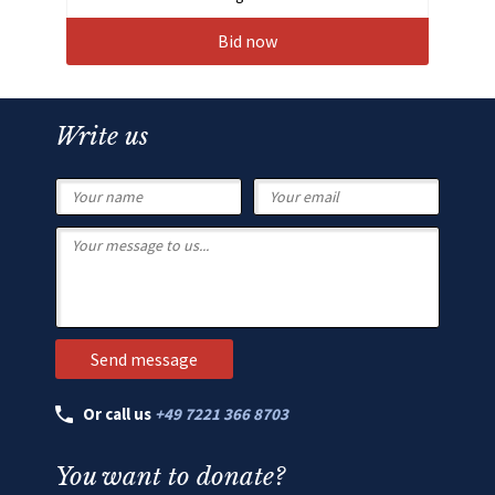
Bid now
Write us
Or call us
+49 7221 366 8703
You want to donate?