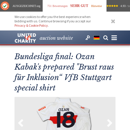
SEHR GUT
AUSGEZEICHNET
.org
751 Bewertungen
Hinweise
4.93
/ 5.
We use cookies to offer you the best experience when
bidding with us. Continue browsing if you accept our
Privacy & Cookie Policy
.
auction website
Bundesliga final: Ozan
Kabak's prepared "Brust raus
für Inklusion“ VfB Stuttgart
special shirt