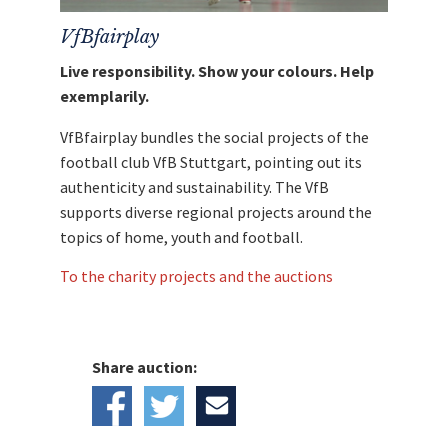
Matchvorbereitetes „Brust raus für Inklusion“-
Sondertrikot des VfB Stuttgart von Ozan
VfBfairplay
Kabak“ leiten wir direkt, ohne Abzug von
Live responsibility. Show your colours. Help
Kosten, an
VfB fairplay
weiter.
exemplarily.
VfBfairplay bundles the social projects of the
football club VfB Stuttgart, pointing out its
authenticity and sustainability. The VfB
supports diverse regional projects around the
topics of home, youth and football.
To the charity projects and the auctions
Share auction: