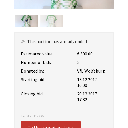
This auction has already ended.
Estimated value:
€ 300.00
Number of bids:
2
Donated by:
VfL Wolfsburg
Starting bid:
13.12.2017
10:00
Closing bid:
20.12.2017
17:32
Lot No.:
117385
To the current auctions