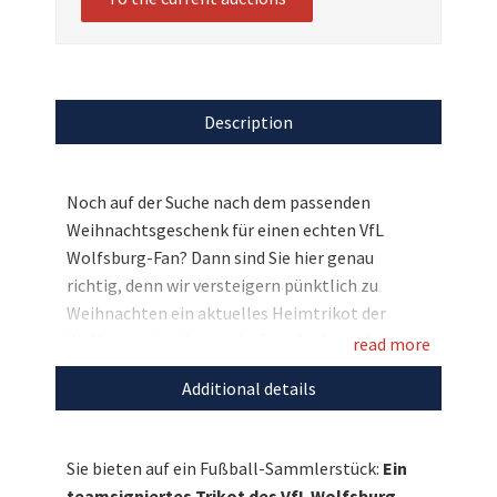
Description
Noch auf der Suche nach dem passenden
Weihnachtsgeschenk für einen echten VfL
Wolfsburg-Fan? Dann sind Sie hier genau
richtig, denn wir versteigern pünktlich zu
Weihnachten ein aktuelles Heimtrikot der
Wölfe mit den Unterschriften der kompletten
read more
Mannschaft. Schnell sein lohnt sich also und
Additional details
garantiert die perfekte Überraschung unterm
Tannenbaum!
Sie bieten auf ein Fußball-Sammlerstück:
Ein
Entdecken Sie bei uns auch weitere
teamsigniertes Trikot des VfL Wolfsburg.