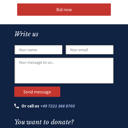
Bid now
Write us
Or call us
+49 7221 366 8703
You want to donate?