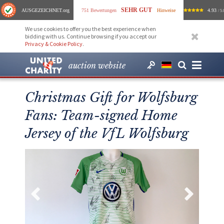
SEHR GUT
AUSGEZEICHNET
.org
751 Bewertungen
Hinweise
4.93
/ 5.
We use cookies to offer you the best experience when
bidding with us. Continue browsing if you accept our
Privacy & Cookie Policy
.
auction website
Christmas Gift for Wolfsburg
Fans: Team-signed Home
Jersey of the VfL Wolfsburg