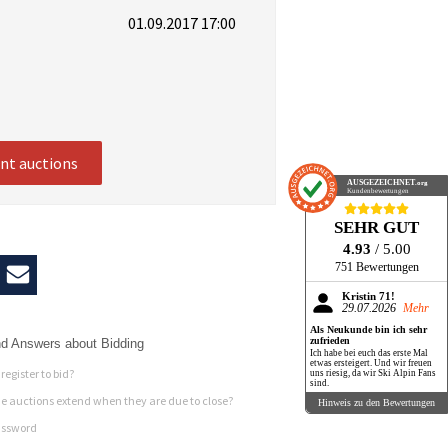
01.09.2017 17:00
ent auctions
AUSGEZEICHNET
.org
Kundenbewertungen
SEHR GUT
4.93
/ 5.00
751 Bewertungen
Kristin 71!
29.07.2026
Mehr
Als Neukunde bin ich sehr
zufrieden
d Answers about Bidding
Ich habe bei euch das erste Mal
etwas ersteigert. Und wir freuen
register to bid?
uns riesig, da wir Ski Alpin Fans
sind.
 auctions extend when they are due to close?
Hinweis zu den Bewertungen
assword