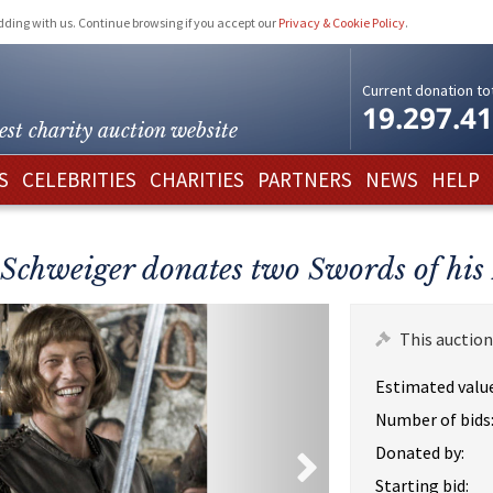
idding with us. Continue browsing if you accept our
Privacy & Cookie Policy
.
Current donation tot
19.297.4
est charity
auction website
S
CELEBRITIES
CHARITIES
PARTNERS
NEWS
HELP
l Schweiger donates two Swords of his
This auction
Estimated value
Number of bids
Donated by:
Starting bid: