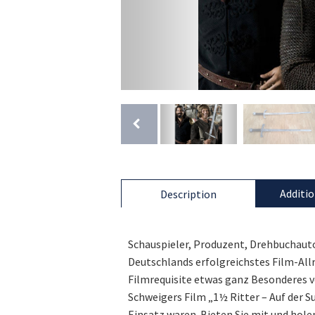
Additio
Description
Schauspieler, Produzent, Drehbuchautor
Deutschlands erfolgreichstes Film-Allr
Filmrequisite etwas ganz Besonderes ver
Schweigers Film „1½ Ritter – Auf der 
Einsatz waren. Bieten Sie mit und hole