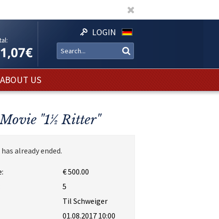
LOGIN
al:
11,07€
ABOUT US
 Movie "1½ Ritter"
 has already ended.
:
€ 500.00
:
5
Til Schweiger
01.08.2017 10:00