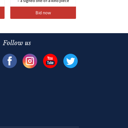
– a signed one-of-a-kind piece
Bid now
Follow us