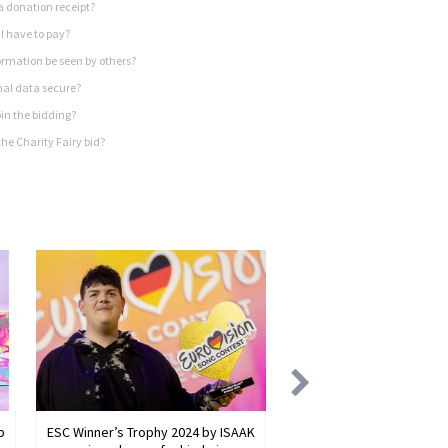
a donation receipt?
I have to pay?
rmation be seen by others?
nal data secure?
in the bidding?
he Charity Fairy bid?
b
ESC Winner’s Trophy 2024 by ISAAK