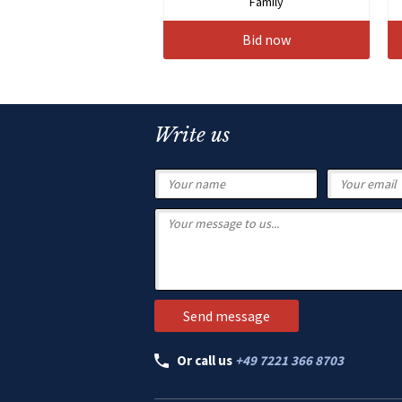
Family
Bid now
Write us
Or call us
+49 7221 366 8703