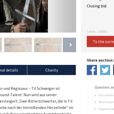
Closing bid:
Lot No.:
108665
To the curr
Share auction:
nal details
Charity
Questions an
 und Regisseur – Til Schweiger ist
ound-Talent. Nun wird aus seiner
Do I need to 
steigert: Zwei Ritterschwerter, die in Til
Why do some
Suche nach der hinreißenden Herzelinde“ im
forgotten p
n sich diese einzigartigen Sammlerstücke