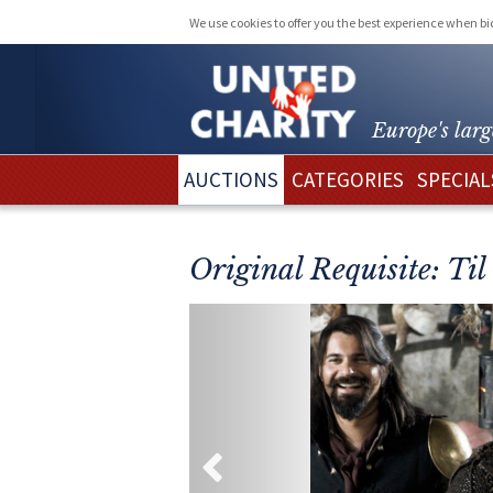
We use cookies to offer you the best experience when b
Europe's larg
AUCTIONS
CATEGORIES
SPECIAL
Original Requisite: Ti