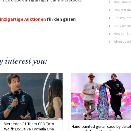
May I have 
How fast do 
Can my info
inzigartige Auktionen
für den guten
Is my perso
How can I jo
When does t
 interest you:
Mercedes F1 Team-CEO Toto
Hand-painted guitar case by Jako
Wolff: Exklusive Formula One