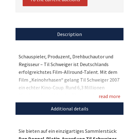
Description
Schauspieler, Produzent, Drehbuchautor und
Regisseur – Til Schweiger ist Deutschlands
erfolgreichstes Film-Allround-Talent. Mit dem
Film „Keinohrhasen“ gelang Til Schweiger 2007
ein echter Kino-Coup. Rund 6,3 Millionen
Kinobesucher zählte der Film innerhalb des
read more
ersten Jahres und ist daher bis heute einer der
Additional details
erfolgreichsten deutschen Produktionen. Nun
versteigert Til Schweiger eine ganz besondere
Auszeichnung: Seinen Doppel-Platin-Award, der
Sie bieten auf ein einzigartiges Sammlerstück:
ihm von Warner Bros Schweiz für 100.000
Den Doppel-Platin-Award von Til Schweiger