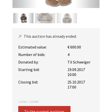
This auction has already ended.
Estimated value:
€ 600.00
Number of bids:
4
Donated by:
Til Schweiger
Starting bid:
19.09.2017
10:00
Closing bid:
25.10.2017
17:00
Lot No.:
110184
To the current auctions