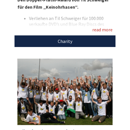
verkaufte DVD’s und Blue-Ray Discs von
für den Film „Keinohrhasen“.
„Keinohrhasen“ verliehen wurde. Bieten Sie mit
und holen Sie sich dieses einzigartige
Verliehen an Til Schweiger für 100.000
verkaufte DVD’s und Blue Ray Discs des
Sammlerstück nach Hause!
read more
Films
Award in Form eines Keinohrhasen
Charity
Maße: 21,5 cm hoch x 13 cm breit
Entdecken Sie bei uns auch weitere
einzigartige Auktionen
für den guten Zweck!
Den Erlös der Auktion „Besondere
Auszeichnung: Til Schweigers Doppel-Platin-
Award für „Keinohrhasen““ leiten wir direkt,
ohne Abzug von Kosten, an die
Til Schweiger
Foundation
weiter.