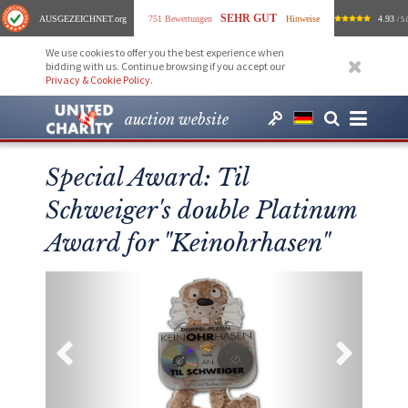
SEHR GUT
AUSGEZEICHNET
.org
751 Bewertungen
Hinweise
4.93
/ 5.
We use cookies to offer you the best experience when
bidding with us. Continue browsing if you accept our
Privacy & Cookie Policy
.
auction website
Special Award: Til
Schweiger's double Platinum
Award for "Keinohrhasen"