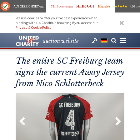
SEHR GUT
AUSGEZEICHNET
.org
751 Bewertungen
Hinweise
4.93
/ 5.
We use cookies to offer you the best experience when
bidding with us. Continue browsing if you accept our
Privacy & Cookie Policy
.
auction website
The entire SC Freiburg team
signs the current Away Jersey
from Nico Schlotterbeck