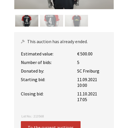
This auction has already ended.
Estimated value:
€ 500.00
Number of bids:
5
Donated by:
SC Freiburg
Starting bid:
11.09.2021
10:00
Closing bid:
11.10.2021
17:05
Lot No.:
213568
To the current auctions