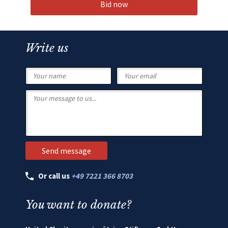
Bid now
Write us
Or call us
+49 7221 366 8703
You want to donate?