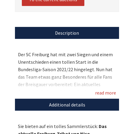
Description
Der SC Freiburg hat mit zwei Siegen und einem
Unentschieden einen tollen Start in die
Bundesliga-Saison 2021/22 hingelegt. Nun hat
das Team etwas ganz Besonderes für alle Fans
der Breisgauer vorbereitet: Ein aktuelles
Auswärtstrikot vom frisch gebackenen
read more
Nationalspieler Nico Schlotterbeck, welches
Additional details
das komplette Freiburger Team signiert hat
und bei uns für den guten Zweck versteigert!
Bieten Sie mit und sichern Sie sich dieses tolle
Sie bieten auf ein tolles Sammlerstück:
Das
Sammlerstück zugunsten der
aktuelle Freiburg-Trikot von Nico