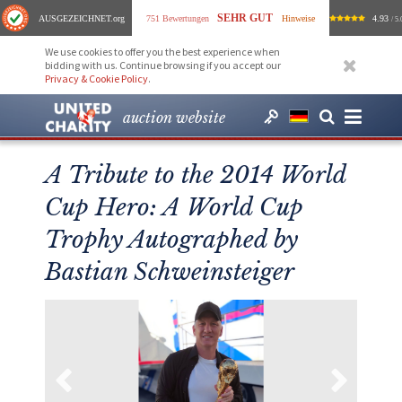
SEHR GUT
AUSGEZEICHNET
.org
751 Bewertungen
Hinweise
4.93
/ 5.
We use cookies to offer you the best experience when
bidding with us. Continue browsing if you accept our
Privacy & Cookie Policy
.
auction website
A Tribute to the 2014 World
Cup Hero: A World Cup
Trophy Autographed by
Bastian Schweinsteiger