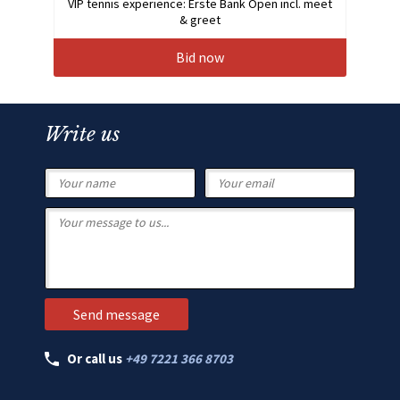
VIP tennis experience: Erste Bank Open incl. meet
& greet
Bid now
Write us
Or call us
+49 7221 366 8703