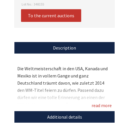
Lot No.:
348155
To the current auctions
Description
Die Weltmeisterschaft in den USA, Kanada und
Mexiko ist in vollem Gange und ganz
Deutschland träumt davon, wie zuletzt 2014
den WM-Titel feiern zu dürfen. Passend dazu
dürfen wir eine tolle Erinnerung an einen der
WM-Helden versteigern: Einen personalisierten
read more
Weltpokal von Bastian Schweinsteiger, den er
Additional details
dazu noch mit seiner Unterschrift veredelt hat.
Bieten Sie mit und sichern Sie sich dieses