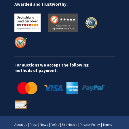
Awarded and trustworthy:
For auctions we accept the following
methods of payment:
About us
|
Press
|
News
|
FAQ's
|
Site Notice
|
Privacy Policy
|
Terms