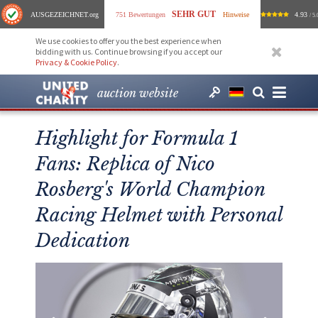
SEHR GUT
AUSGEZEICHNET
.org
751 Bewertungen
Hinweise
4.93
/ 5.
We use cookies to offer you the best experience when
bidding with us. Continue browsing if you accept our
Privacy & Cookie Policy
.
auction website
Highlight for Formula 1
Fans: Replica of Nico
Rosberg's World Champion
Racing Helmet with Personal
Dedication