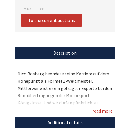
Lot No.:
135388
To the current auctions
Description
Nico Rosberg beendete seine Karriere auf dem
Höhepunkt als Formel 1-Weltmeister.
Mittlerweile ist er ein gefragter Experte bei den
Rennübertragungen der Motorsport-
Königklasse. Und wir dürfen pünktlich zu
Weihnachten ein echtes Highlight für alle Fans
read more
versteigern: Nico Rosberg stellt ein Replika
Additional details
seines Original Weltmeister-Rennhelms zur