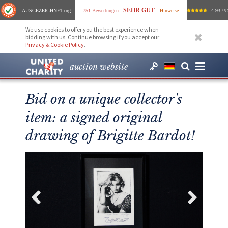
SEHR GUT
AUSGEZEICHNET
.org
751 Bewertungen
Hinweise
4.93
/ 5.
We use cookies to offer you the best experience when
bidding with us. Continue browsing if you accept our
Privacy & Cookie Policy
.
auction website
Bid on a unique collector's
item: a signed original
drawing of Brigitte Bardot!