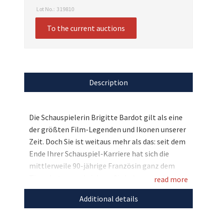
Lot No.:
319810
To the current auctions
Description
Die Schauspielerin Brigitte Bardot gilt als eine
der größten Film-Legenden und Ikonen unserer
Zeit. Doch Sie ist weitaus mehr als das: seit dem
Ende Ihrer Schauspiel-Karriere hat sich die
mittlerweile 90-jährige Französin ganz dem
Tierschutz verschrieben. Sie haben nun die
read more
Möglichkeit, eine von der Künstlerin Ariane
Additional details
Rykov angefertigte Original-Zeichnung zu
ersteigern, die Brigitte Bardot in jungen Jahren