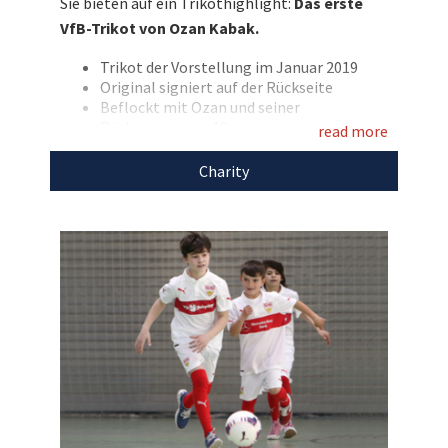
Sie bieten auf ein Trikothighlight:
Das erste
bieten Sie mit!
VfB-Trikot von Ozan Kabak.
Entdecken Sie bei uns auch weitere
Trikot der Vorstellung im Januar 2019
einzigartige Auktionen
für den guten Zweck!
Original signiert auf der Rückseite
Beflockt mit Ozan und seiner
Rückennummer 18
read more
Marke: Puma
Größe: L
Charity
Den Erlös der Auktion „VfB-Neuzugang Ozan
Kabak stiftet sein signiertes Trikot von der
Vorstellung“ leiten wir direkt, ohne Abzug von
Kosten, an
VfBfairplay
weiter.