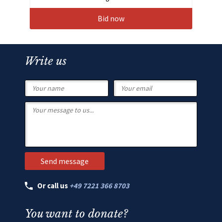
Bid now
Write us
Or call us
+49 7221 366 8703
You want to donate?