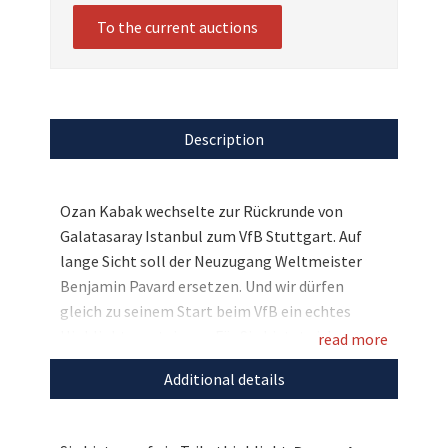
To the current auctions
Description
Ozan Kabak wechselte zur Rückrunde von
Galatasaray Istanbul zum VfB Stuttgart. Auf
lange Sicht soll der Neuzugang Weltmeister
Benjamin Pavard ersetzen. Und wir dürfen
gleich zu seinem Start beim VfB ein echtes
Highlight versteigern: Für Sie bietet sich nun
read more
bei uns die Chance sich das signierte Trikot von
Additional details
Ozan Kabak von seiner Vorstellung im Januar
2019 zu sichern. Wenn das mal nicht ein
absolutes Must-have für jeden VfB-Fan ist –