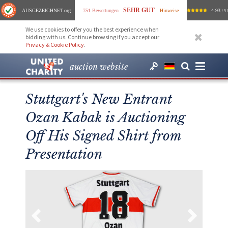
SEHR GUT
AUSGEZEICHNET
.org
751 Bewertungen
Hinweise
4.93
/ 5.
We use cookies to offer you the best experience when
bidding with us. Continue browsing if you accept our
Privacy & Cookie Policy
.
auction website
Stuttgart's New Entrant
Ozan Kabak is Auctioning
Off His Signed Shirt from
Presentation