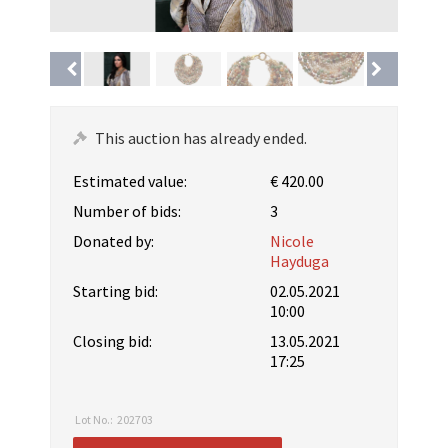
This auction has already ended.
Estimated value:
€ 420.00
Number of bids:
3
Donated by:
Nicole
Hayduga
Starting bid:
02.05.2021
10:00
Closing bid:
13.05.2021
17:25
Lot No.:
202703