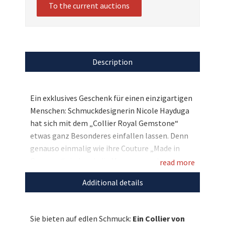
To the current auctions
Description
Ein exklusives Geschenk für einen einzigartigen
Menschen: Schmuckdesignerin Nicole Hayduga
hat sich mit dem „Collier Royal Gemstone“
etwas ganz Besonderes einfallen lassen. Denn
genauso einmalig wie ihre Couture „Made in
Germany“ sind auch die Maserungen der
read more
Halbedelsteine, die mit viel Liebe zum Detail in
Additional details
außergewöhnlicher Flechttechnik per Hand
verarbeitet wurden. Bieten Sie jetzt mit
zugunsten von DKMS LIFE und verschenken Sie
Sie bieten auf edlen Schmuck:
Ein Collier von
doppelt Freude!