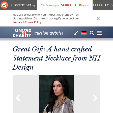
SEHR GUT
AUSGEZEICHNET
.org
751 Bewertungen
Hinweise
4.93
/ 5.
We use cookies to offer you the best experience when
bidding with us. Continue browsing if you accept our
Privacy & Cookie Policy
.
auction website
Great Gift: A hand crafted
Statement Necklace from NH
Design