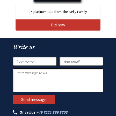
15 platinum CDs from The Kelly Family
Bid now
Write us
Or call us
+49 7221 366 8703