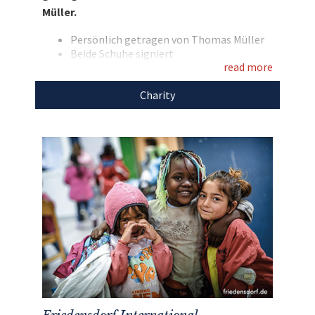
Friedensdorf International!
Müller.
Entdecken Sie bei uns auch weitere
Persönlich getragen von Thomas Müller
einzigartige Auktionen
für den guten Zweck!
Beide Schuhe signiert
read more
Marke: Adidas
Modell: X19.1 FG
Charity
Farbe: weiß/pink mit schwarzen Streifen
Den Erlös der Auktion „Die getragenen
Fußballschuhe des FC Bayern Starfußballers
Thomas Müller unterm Hammer“ leiten wir
direkt, ohne Abzug von Kosten, an
Friedensdorf International
weiter.