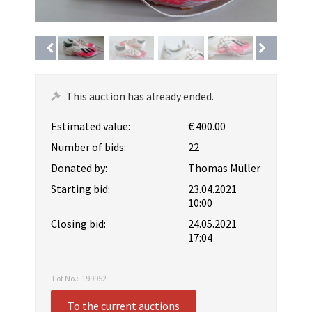
This auction has already ended.
Estimated value:
€ 400.00
Number of bids:
22
Donated by:
Thomas Müller
Starting bid:
23.04.2021
10:00
Closing bid:
24.05.2021
17:04
Lot No.:
199952
To the current auctions