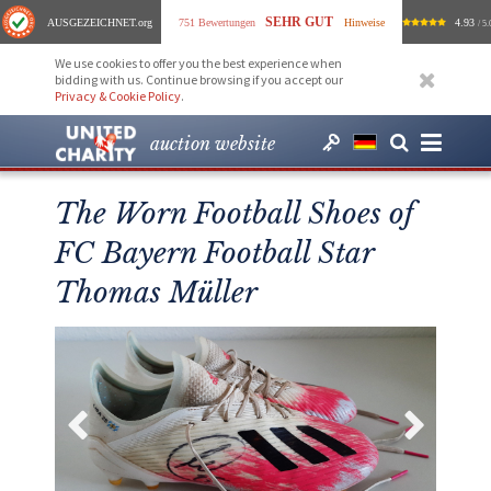
SEHR GUT
AUSGEZEICHNET
.org
751 Bewertungen
Hinweise
4.93
/ 5.
We use cookies to offer you the best experience when
bidding with us. Continue browsing if you accept our
Privacy & Cookie Policy
.
auction website
The Worn Football Shoes of
FC Bayern Football Star
Thomas Müller