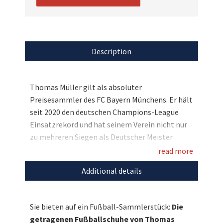
Description
Thomas Müller gilt als absoluter
Preisesammler des FC Bayern Münchens. Er hält
seit 2020 den deutschen Champions-League
Einsatzrekord und hat seinem Verein nicht nur
zu mehreren Siegen als Deutscher Meister
verholfen, sondern auch die Nationalelf zum
read more
Weltmeistertitel geführt. An seiner
Additional details
Erfolgswelle möchte er wieder einmal auch
Menschen teilhaben lassen, die nicht auf der
Sonnenseite des Lebens stehen und stiftet
Sie bieten auf ein Fußball-Sammlerstück:
Die
seine getragenen Fußballschuhe für
getragenen Fußballschuhe von Thomas