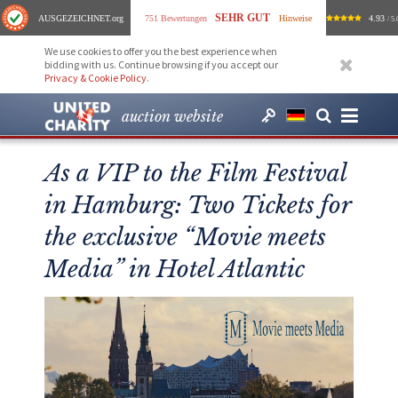
SEHR GUT
AUSGEZEICHNET
.org
751 Bewertungen
Hinweise
4.93
/ 5.
We use cookies to offer you the best experience when
bidding with us. Continue browsing if you accept our
Privacy & Cookie Policy
.
auction website
As a VIP to the Film Festival
in Hamburg: Two Tickets for
the exclusive “Movie meets
Media” in Hotel Atlantic