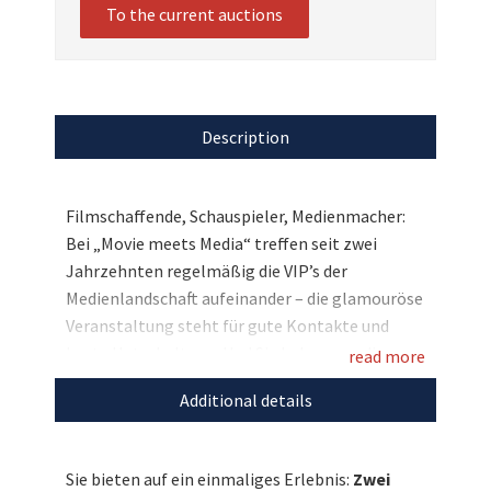
To the current auctions
Description
Filmschaffende, Schauspieler, Medienmacher:
Bei „Movie meets Media“ treffen seit zwei
Jahrzehnten regelmäßig die VIP’s der
Medienlandschaft aufeinander – die glamouröse
Veranstaltung steht für gute Kontakte und
beste Unterhaltung. Und Sie haben nun die
read more
Chance live dabei zu sein: Wir versteigern zwei
Additional details
Tickets für die „Movie meets Media“ zum
Filmfest in Hamburg, die am 1. Oktober im
Hotel Atlantic stattfindet! Erleben Sie einen
Sie bieten auf ein einmaliges Erlebnis:
Zwei
unvergesslichen Abend für den guten Zweck und