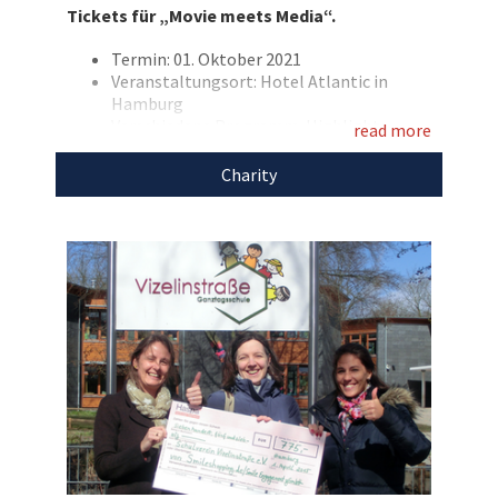
Tickets für „Movie meets Media“.
sichern Sie sich jetzt zwei von nur 100
exklusiven Einladungen!
Termin: 01. Oktober 2021
Veranstaltungsort: Hotel Atlantic in
Entdecken Sie bei uns auch weitere
Hamburg
Verschiedene Programm-Highlights,
einzigartige Auktionen
für den guten Zweck!
read more
darunter die Auszeichnung „Coolster
Kommissar 2021“
Charity
Inklusive Getränken sowie exklusivem
Buffet
Eigene Anreise
Ohne Übernachtung
Die Veranstaltung findet im begrenzten
Rahmen mit 100 Gästen und unter
Einhaltung der 3G-Regeln statt
Den Erlös der Auktion „Als VIP zum Filmfest in
Hamburg: Zwei Tickets für die exklusive „Movie
meets Media“ in Hotel Atlantic“ leiten wir
direkt, ohne Abzug von Kosten, an
Smile
Engagement
weiter.