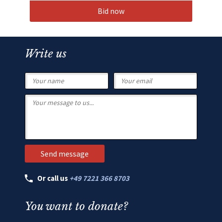
Bid now
Write us
Or call us
+49 7221 366 8703
You want to donate?