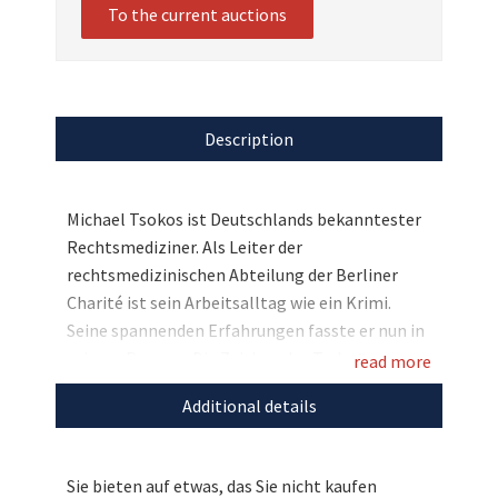
To the current auctions
Description
Michael Tsokos ist Deutschlands bekanntester
Rechtsmediziner. Als Leiter der
rechtsmedizinischen Abteilung der Berliner
Charité ist sein Arbeitsalltag wie ein Krimi.
Seine spannenden Erfahrungen fasste er nun in
seinem Roman „Die Zeichen des Todes“
read more
zusammen. Und wir dürfen diesen realistischen
Additional details
Bestseller versteigern, Highlight unserer
Ausgabe – die Unterschrift von Autor Michael
Tsokos. Bieten Sie mit und sichern Sie sich diese
Sie bieten auf etwas, das Sie nicht kaufen
spannenden Einblicke in die Rechtsmedizin!