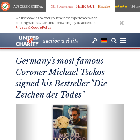
SEHR GUT
AUSGEZEICHNET
.org
751 Bewertungen
Hinweise
4.93
/ 5.
We use cookies to offer you the best experience when
bidding with us. Continue browsing if you accept our
Privacy & Cookie Policy
.
auction website
Germany's most famous
Coroner Michael Tsokos
signed his Bestseller "Die
Zeichen des Todes"