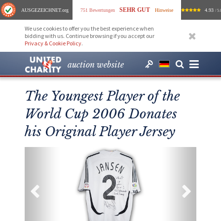
SEHR GUT
AUSGEZEICHNET
.org
751 Bewertungen
Hinweise
4.93
/ 5.
We use cookies to offer you the best experience when
bidding with us. Continue browsing if you accept our
Privacy & Cookie Policy
.
auction website
The Youngest Player of the
World Cup 2006 Donates
his Original Player Jersey