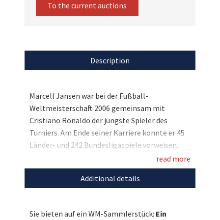
To the current auctions
Description
Marcell Jansen war bei der Fußball-
Weltmeisterschaft 2006 gemeinsam mit
Cristiano Ronaldo der jüngste Spieler des
Turniers. Am Ende seiner Karriere konnte er 45
Länder- und 242 Bundesligaspiele vorweisen.
Zur Fußball-WM in Russland haben wir aus dem
read more
Nachlass des DFB-Physiotherapeuten Adi
Additional details
Katzenmeier ein persönliches Sammlerstück
von Marcell Jansen erhalten, das Sie sich nun
sichern können: Ein Original Spielertrikot der
Sie bieten auf ein WM-Sammlerstück:
Ein
WM 2006 von Marcell Jansen, das er mit einer