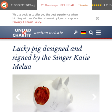
SEHR GUT
AUSGEZEICHNET
.org
751 Bewertungen
Hinweise
4.93
/ 5.
We use cookies to offer you the best experience when
bidding with us. Continue browsing if you accept our
Privacy & Cookie Policy
.
auction website
Lucky pig designed and
signed by the Singer Katie
Melua