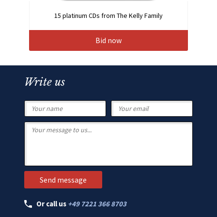
15 platinum CDs from The Kelly Family
Bid now
Write us
Or call us
+49 7221 366 8703