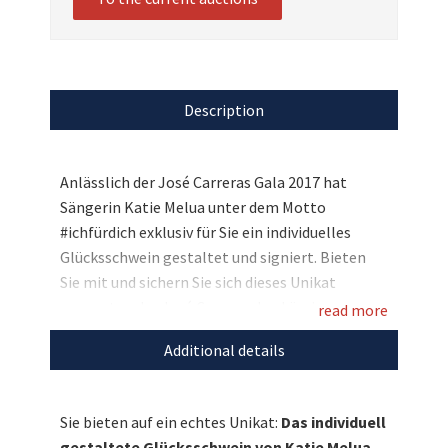
Description
Anlässlich der José Carreras Gala 2017 hat
Sängerin Katie Melua unter dem Motto
#ichfürdich exklusiv für Sie ein individuelles
Glücksschwein gestaltet und signiert. Bieten
Sie mit und sichern Sie sich dieses Unikat
zugunsten der José Carreras Leukämie-
read more
Stiftung, die damit das Ziel verfolgt „Leukämie
Additional details
muss heilbar werden. Immer und bei jedem.“
Entdecken Sie bei uns auch weitere
Sie bieten auf ein echtes Unikat:
Das individuell
einzigartige Auktionen
für den guten Zweck!
gestaltete Glücksschwein von Katie Melua.