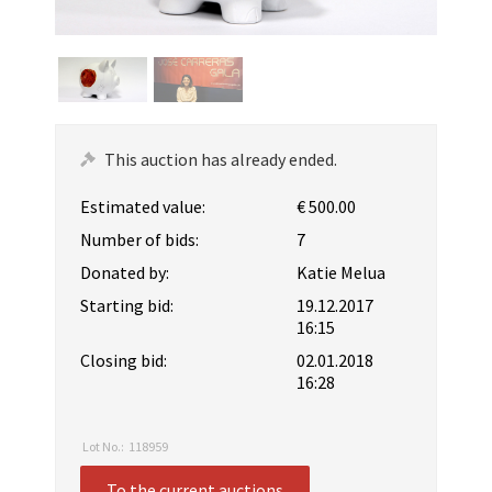
This auction has already ended.
Estimated value:
€ 500.00
Number of bids:
7
Donated by:
Katie Melua
Starting bid:
19.12.2017
16:15
Closing bid:
02.01.2018
16:28
Lot No.:
118959
To the current auctions