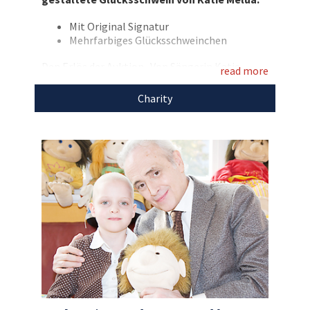
Mit Original Signatur
Mehrfarbiges Glücksschweinchen
Den Erlös der Auktion „Von Sängerin Katie
read more
Melua gestaltetes und signiertes
Charity
Glücksschwein“ leiten wir direkt, ohne Abzug
von Kosten, an die
José Carreras Leukämie-
Stiftung
weiter.