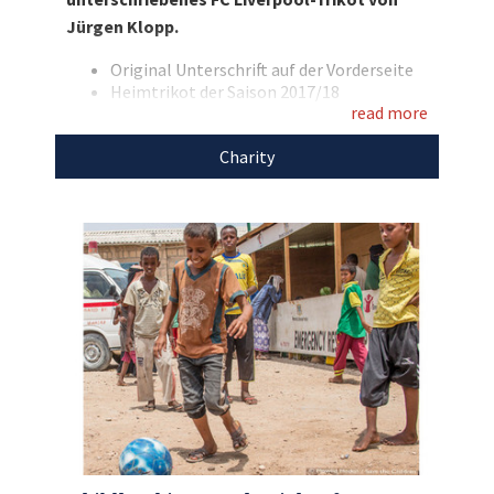
Saison 2017/18. Bieten Sie mit und verschenken
Jürgen Klopp.
Sie diese Überraschung an Ihren allerliebsten
Klopp-Fan!
Original Unterschrift auf der Vorderseite
Heimtrikot der Saison 2017/18
Entdecken Sie bei uns auch weitere
read more
Marke: New Balance
Größe: S
einzigartige Weihnachtsgeschenke
für den
Charity
Farbe: dunkelrot
guten Zweck!
Den Erlös der Auktion „Zu Weihnachten: Jürgen
Klopp verewigt sich auf einem Heimtrikot des
FC Liverpool“ leiten wir direkt, ohne Abzug von
Kosten, an
Trikots ohne Grenzen
weiter.