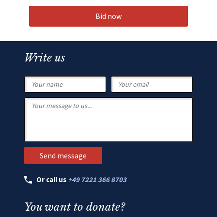
Bid now
Write us
Or call us
+49 7221 366 8703
You want to donate?