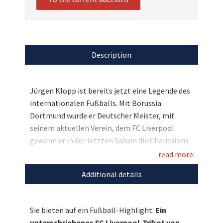
Description
Jürgen Klopp ist bereits jetzt eine Legende des
internationalen Fußballs. Mit Borussia
Dortmund wurde er Deutscher Meister, mit
seinem aktuellen Verein, dem FC Liverpool
gewann er in der letzten Saison die Champions
League und steht aktuell unangefochten an der
read more
Tabellenspitze der Premier League. Und wir
Additional details
dürfen pünktlich zu Weihnachten das ideale
Geschenk für einen seiner Fans versteigern:
Jürgen Klopp verewigte sich mit seiner
Sie bieten auf ein Fußball-Highlight:
Ein
Unterschrift auf einem Liverpool-Trikot der
unterschriebenes FC Liverpool-Trikot von