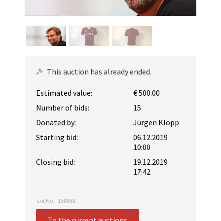
This auction has already ended.
Estimated value:
€ 500.00
Number of bids:
15
Donated by:
Jürgen Klopp
Starting bid:
06.12.2019
10:00
Closing bid:
19.12.2019
17:42
Lot No.:
158868
To the current auctions