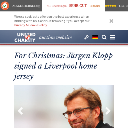
SEHR GUT
AUSGEZEICHNET
.org
751 Bewertungen
Hinweise
4.93
/ 5.
We use cookies to offer you the best experience when
bidding with us. Continue browsing if you accept our
Privacy & Cookie Policy
.
auction website
For Christmas: Jürgen Klopp
signed a Liverpool home
jersey