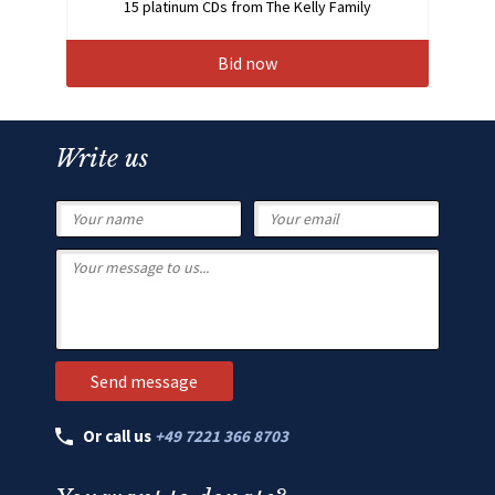
15 platinum CDs from The Kelly Family
Bid now
Write us
Or call us
+49 7221 366 8703