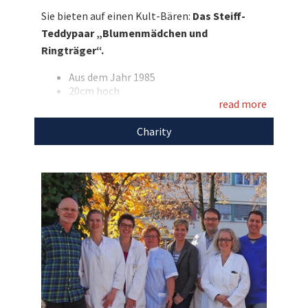
Sie bieten auf einen Kult-Bären:
Das Steiff-
einzigartige Auktionen
für den guten Zweck!
Teddypaar „Blumenmädchen und
Ringträger“.
Aus dem Jahr 1985
20cm hoch
read more
Farbe der Bären: braun
Mit dem Erlös unterstützen wir das
Charity
Kinderpalliativteam Erlangen.