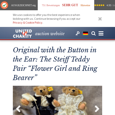
SEHR GUT
AUSGEZEICHNET
.org
751 Bewertungen
Hinweise
4.93
/ 5.
We use cookies to offer you the best experience when
bidding with us. Continue browsing if you accept our
Privacy & Cookie Policy
.
auction website
Original with the Button in
the Ear: The Steiff Teddy
Pair “Flower Girl and Ring
Bearer”