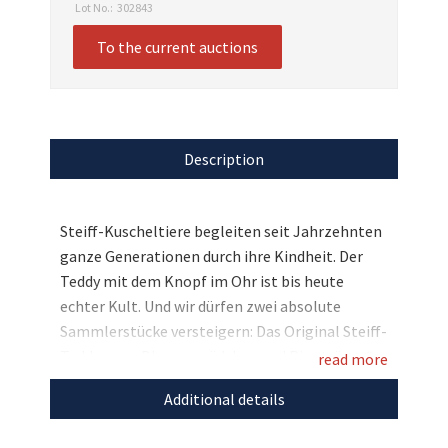
Lot No.:
302843
To the current auctions
Description
Steiff-Kuscheltiere begleiten seit Jahrzehnten
ganze Generationen durch ihre Kindheit. Der
Teddy mit dem Knopf im Ohr ist bis heute
echter Kult. Und wir dürfen zwei absolute
Sammlerstücke versteigern: Das Original Steiff-
Teddypaar „Blumenmädchen und Ringträger“
read more
aus dem Jahr 1985. Eine absolute Rarität, auf
Additional details
die es sich zu bieten lohnt!
Entdecken Sie bei uns auch weitere