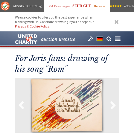
SEHR GUT
AUSGEZEICHNET
.org
751 Bewertungen
Hinweise
4.93
/ 5.
We use cookies to offer you the best experience when
bidding with us. Continue browsing if you accept our
Privacy & Cookie Policy
.
auction website
For Joris fans: drawing of
his song "Rom"