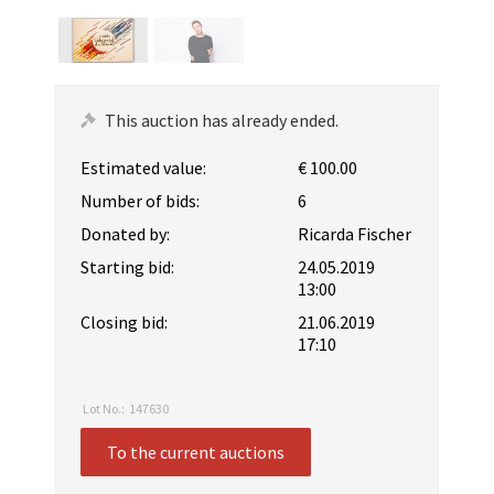
This auction has already ended.
Estimated value:
€ 100.00
Number of bids:
6
Donated by:
Ricarda Fischer
Starting bid:
24.05.2019
13:00
Closing bid:
21.06.2019
17:10
Lot No.:
147630
To the current auctions